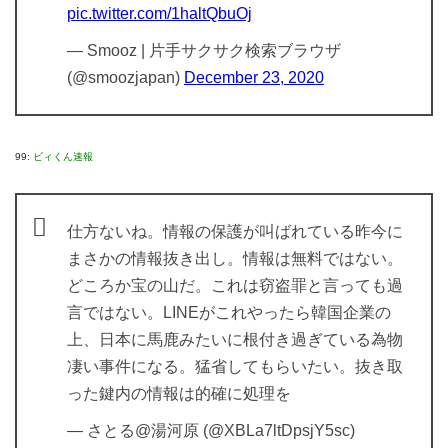
pic.twitter.com/1haltQbuOj
— Smooz | 片手サクサク検索ブラウザ
(@smoozjapan)
December 23, 2020
99:
ビィくん速報
仕方ないね。情報の保護が叫ばれている昨今に
まさかの情報抜き出し。情報は無料ではない。
どころか宝の山だ。これは窃盗罪と言っても過
言ではない。LINEがこれやったら韓国企業の
上、日本に馬鹿みたいに根付き過ぎている為物
凄い事件になる。猛省してもらいたい。抜き取
った鍵内の情報は的確に処理を
— さとる@湯河原 (@XBLa7ltDpsjY5sc)