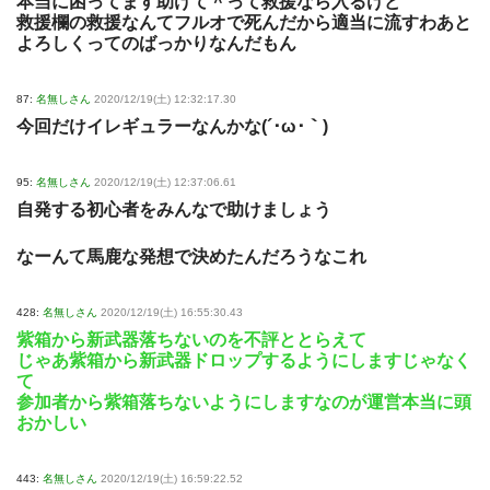
本当に困ってます助けて＾って救援なら入るけど
救援欄の救援なんてフルオで死んだから適当に流すわあと
よろしくってのばっかりなんだもん
87:
名無しさん
2020/12/19(土) 12:32:17.30
今回だけイレギュラーなんかな(´･ω･｀)
95:
名無しさん
2020/12/19(土) 12:37:06.61
自発する初心者をみんなで助けましょう
なーんて馬鹿な発想で決めたんだろうなこれ
428:
名無しさん
2020/12/19(土) 16:55:30.43
紫箱から新武器落ちないのを不評ととらえて
じゃあ紫箱から新武器ドロップするようにしますじゃなく
て
参加者から紫箱落ちないようにしますなのが運営本当に頭
おかしい
443:
名無しさん
2020/12/19(土) 16:59:22.52