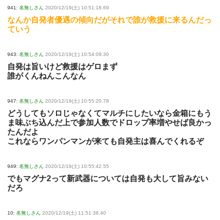
941:
名無しさん
2020/12/19(土) 10:51:18.69
なんか自発者優遇の傾向だがそれで誰が救援に来るんだっ
ていう
943:
名無しさん
2020/12/19(土) 10:54:09.30
自発は旨いけど救援はゲロまず
誰がくんねんこんなん
947:
名無しさん
2020/12/19(土) 10:55:20.78
どうしてもソロじゃなくてマルチにしたいなら金箱にもう
ま味ぶち込んだ上で参加人数でドロップ率増やせば良かっ
たんだよ
これならワンパンマンが来ても自発主は喜んでくれるぞ
949:
名無しさん
2020/12/19(土) 10:55:42.55
でもマグナ2って新武器については自発も大して旨みない
だろ
10:
名無しさん
2020/12/19(土) 11:51:38.40