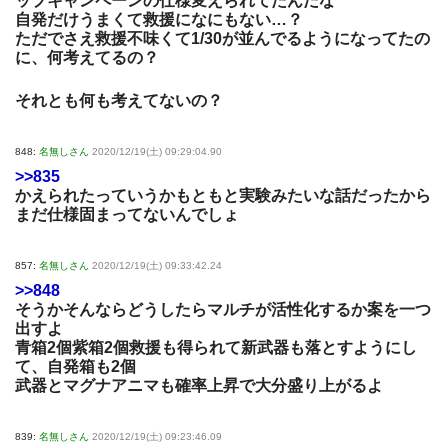
ップキャンペーンの仕様変えられてたんだな
自発だけうまくて救援になにもない…？
ただでさえ救援不味くて1/30が並んでるようになってたの
に、何考えてるの？
それとも何も考えてないの？
848:
名無しさん
2020/12/19(土) 09:29:04.90
>>835
かえられたっていうかもともと実験みたいな話だったから
まだ仕様固まってないんでしょ
857:
名無しさん
2020/12/19(土) 09:33:42.24
>>848
そうかそんならどうしたらマルチが活性化するか案を一つ
出すよ
青箱2個紫箱2個救援も得られて新武器も落とすようにし
て、自発箱も2個
武器とマグナアニマも確率上昇で大分盛り上がるよ
839:
名無しさん
2020/12/19(土) 09:23:46.09