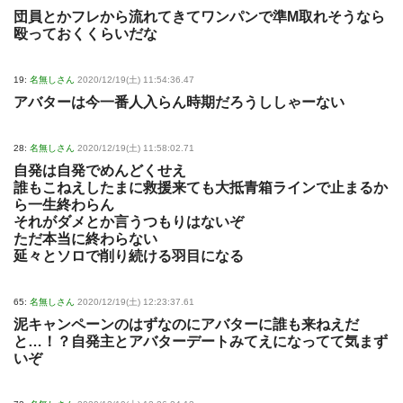
団員とかフレから流れてきてワンパンで準M取れそうなら
殴っておくくらいだな
19:
名無しさん
2020/12/19(土) 11:54:36.47
アバターは今一番人入らん時期だろうししゃーない
28:
名無しさん
2020/12/19(土) 11:58:02.71
自発は自発でめんどくせえ
誰もこねえしたまに救援来ても大抵青箱ラインで止まるか
ら一生終わらん
それがダメとか言うつもりはないぞ
ただ本当に終わらない
延々とソロで削り続ける羽目になる
65:
名無しさん
2020/12/19(土) 12:23:37.61
泥キャンペーンのはずなのにアバターに誰も来ねえだ
と…！？自発主とアバターデートみてえになってて気まず
いぞ