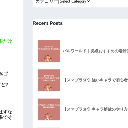
カテゴリー
Recent Posts
限だけ
パルワールド｜拠点おすすめの場所
％ゴ
【スマブラSP】強いキャラで初心
ど2
【スマブラSP】キャラ解放のやり
はずな
果でそ