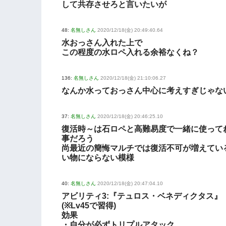
して共存させろと言いたいが
48:
名無しさん
2020/12/18(金) 20:49:40.64
水おっさん入れた上で
この程度の水ロペ入れる余裕なくね？
136:
名無しさん
2020/12/18(金) 21:10:06.27
なんか水っておっさん中心に考えすぎじゃな
37:
名無しさん
2020/12/18(金) 20:46:25.10
復活時～は石ロペと高難易度で一緒に使って
事だろう
尚最近の簡悔マルチでは復活不可が増えてい
い物にならない模様
40:
名無しさん
2020/12/18(金) 20:47:04.10
アビリティ3:『テュロス・ベネディクタス』
(※Lv45で習得)
効果
・自分が必ずトリプルアタック