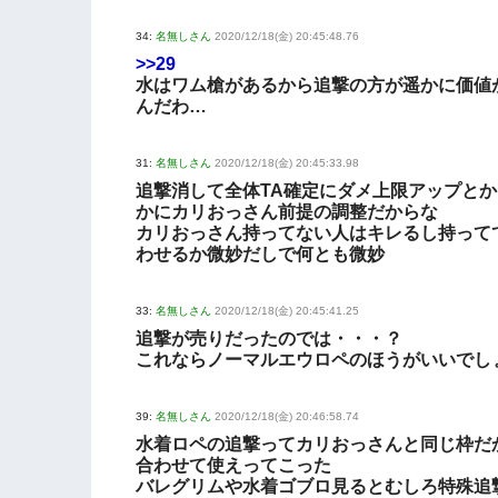
34:
名無しさん
2020/12/18(金) 20:45:48.76
>>29
水はワム槍があるから追撃の方が遥かに価値
んだわ…
31:
名無しさん
2020/12/18(金) 20:45:33.98
追撃消して全体TA確定にダメ上限アップとか
かにカリおっさん前提の調整だからな
カリおっさん持ってない人はキレるし持って
わせるか微妙だしで何とも微妙
33:
名無しさん
2020/12/18(金) 20:45:41.25
追撃が売りだったのでは・・・？
これならノーマルエウロペのほうがいいでし
39:
名無しさん
2020/12/18(金) 20:46:58.74
水着ロペの追撃ってカリおっさんと同じ枠だ
合わせて使えってこった
バレグリムや水着ゴブロ見るとむしろ特殊追