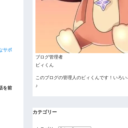
なサポ
ブログ管理者
ビィくん
このブログの管理人のビィくんです！いろい
♪
活を前
カテゴリー