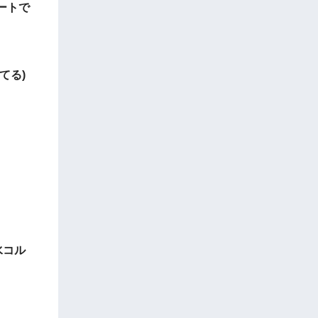
ートで
てる)
水コル