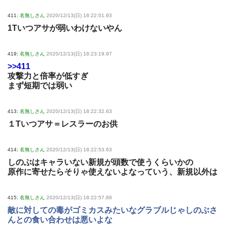
411:
名無しさん
2020/12/13(日) 18:22:01.93
1Tいつアサが弱いわけないやん
419:
名無しさん
2020/12/13(日) 18:23:19.97
>>411
攻撃力と倍率が低すぎ
まず短期では弱い
413:
名無しさん
2020/12/13(日) 18:22:32.63
１Tいつアサ＝レスラーのお供
414:
名無しさん
2020/12/13(日) 18:22:53.63
しのぶはキャラいない新規が頭数で使うくらいかの
原作に寄せたらそりゃ使えないよなっていう、新規以外は
415:
名無しさん
2020/12/13(日) 18:22:57.88
敵に対しての毒がゴミカスみたいなグラブルじゃしのぶさ
んとの食い合わせは悪いよな