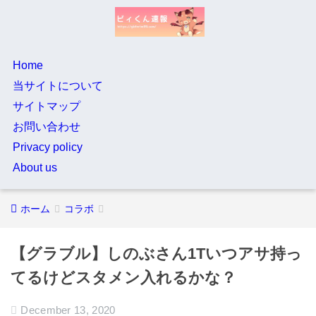
Home
当サイトについて
サイトマップ
お問い合わせ
Privacy policy
About us
ホーム
コラボ
【グラブル】しのぶさん1Tいつアサ持っ
てるけどスタメン入れるかな？
December 13, 2020