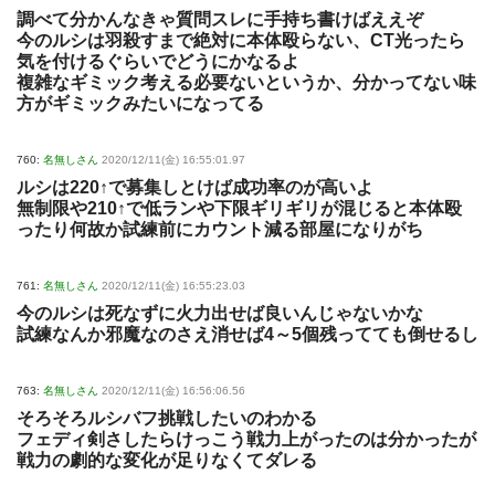
調べて分かんなきゃ質問スレに手持ち書けばええぞ
今のルシは羽殺すまで絶対に本体殴らない、CT光ったら
気を付けるぐらいでどうにかなるよ
複雑なギミック考える必要ないというか、分かってない味
方がギミックみたいになってる
760:
名無しさん
2020/12/11(金) 16:55:01.97
ルシは220↑で募集しとけば成功率のが高いよ
無制限や210↑で低ランや下限ギリギリが混じると本体殴
ったり何故か試練前にカウント減る部屋になりがち
761:
名無しさん
2020/12/11(金) 16:55:23.03
今のルシは死なずに火力出せば良いんじゃないかな
試練なんか邪魔なのさえ消せば4～5個残ってても倒せるし
763:
名無しさん
2020/12/11(金) 16:56:06.56
そろそろルシバフ挑戦したいのわかる
フェディ剣さしたらけっこう戦力上がったのは分かったが
戦力の劇的な変化が足りなくてダレる