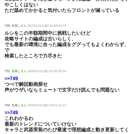
やこしくはない
ただ舐めてかかると気付いたらフロントが減っている
749:
名無しさん
2020/12/11(金) 16:49:24.02
ルシをこの半額期間中に挑戦したいけど
攻略サイトの編成は古いらしく、
でも最新の環境に合った編成をググってもよくわからず、
で
検索したところで力尽きた
752:
名無しさん
2020/12/11(金) 16:50:50.10
>>749
つべで解説動画探せ
声がウザいならミュートで文字だけ読んでも問題ない
754:
名無しさん
2020/12/11(金) 16:51:12.17
>>749
これわかるわ
最新のトレンドについていけない
キャラと武器実装のたび最速で理想編成と動き更新してく