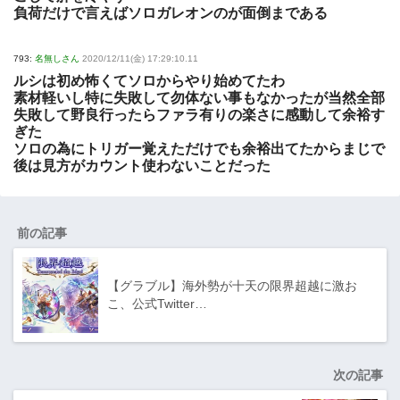
負荷だけで言えばソロガレオンのが面倒まである
793:
名無しさん
2020/12/11(金) 17:29:10.11
ルシは初め怖くてソロからやり始めてたわ
素材軽いし特に失敗して勿体ない事もなかったが当然全部
失敗して野良行ったらファラ有りの楽さに感動して余裕す
ぎた
ソロの為にトリガー覚えただけでも余裕出てたからまじで
後は見方がカウント使わないことだった
前の記事
【グラブル】海外勢が十天の限界超越に激お
こ、公式Twitter…
次の記事