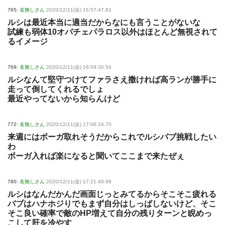
765:
名無しさん
2020/12/11(金) 16:57:47.61
ルシは最近本当に適当だからなにも言うことがないな
試練も弱体10オバチェパラロス以外はほとんど無視されて
るイメージ
769:
名無しさん
2020/12/11(金) 16:59:30.54
ルシなんて堅守つけてファラさえ撒ければ高ランが勝手に
走って倒してくれるでしょ
最近やってないから知らんけど
772:
名無しさん
2020/12/11(金) 17:06:24.70
来週にはボーガ取れそうだからこれでルシバブ挑戦したい
わ
ボーガ入れば楽になると聞いてここまで来たぜぇ
780:
名無しさん
2020/12/11(金) 17:21:49.99
ルシはなんだかんだ画面じっとみてるからそこそこ疲れる
バブはハナホジりでもまず自分はしっぱしないけど、そこ
そこ良い確率で敵のHP増えて自分の残りターンと睨めっ
こして肝を冷やす