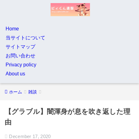
Home
当サイトについて
サイトマップ
お問い合わせ
Privacy policy
About us
ホーム
雑談
【グラブル】闇渾身が息を吹き返した理
由
December 17, 2020