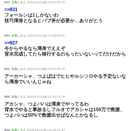
932:
名無しさん
2020/12/11(金) 20:50:59.53
>>931
フォールンは1しかないわ
技巧渾身となるとバブ斧が必要か…ありがとう
940:
名無しさん
2020/12/11(金) 21:03:06.67
>>927
今からやるなら渾身でええぞ
背水完成してたら移行するのもったいないってだけだから
942:
名無しさん
2020/12/11(金) 21:07:05.24
アーカーシャ、つよばはでヒヒやルシソロやる予定ないな
ら渾身でいいんじゃね
948:
名無しさん
2020/12/11(金) 21:42:14.26
アカシャ、つよバハは渾身でやってるわ
背水でやると事故るしフルオでアカシャは150万で救援、
つよバハは50%で救援出せばなんとかなるし
954:
名無しさん
2020/12/11(金) 21:56:12.51