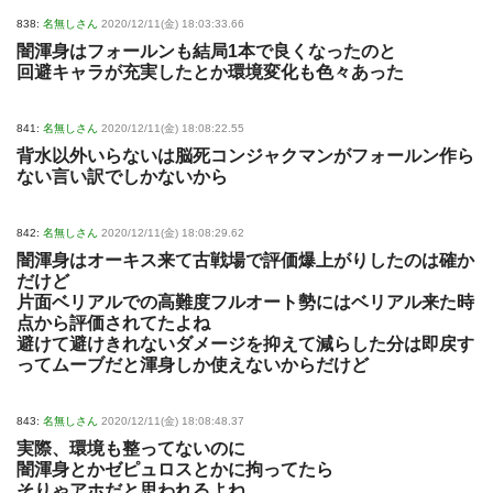
838:
名無しさん
2020/12/11(金) 18:03:33.66
闇渾身はフォールンも結局1本で良くなったのと
回避キャラが充実したとか環境変化も色々あった
841:
名無しさん
2020/12/11(金) 18:08:22.55
背水以外いらないは脳死コンジャクマンがフォールン作ら
ない言い訳でしかないから
842:
名無しさん
2020/12/11(金) 18:08:29.62
闇渾身はオーキス来て古戦場で評価爆上がりしたのは確か
だけど
片面ベリアルでの高難度フルオート勢にはベリアル来た時
点から評価されてたよね
避けて避けきれないダメージを抑えて減らした分は即戻す
ってムーブだと渾身しか使えないからだけど
843:
名無しさん
2020/12/11(金) 18:08:48.37
実際、環境も整ってないのに
闇渾身とかゼピュロスとかに拘ってたら
そりゃアホだと思われるよね