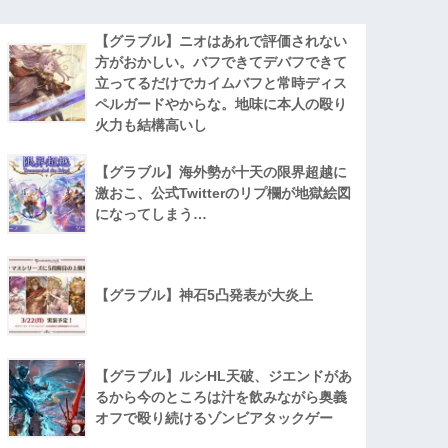
【グラブル】ニオはあれで評価されない
方がおかしい。バフできてデバフできて
立ってるだけでカイムバフと常時ディス
ペルガードやからな。地味に本人の殴り
火力も結構高いし
【グラブル】海外勢が十天の限界超越に
激おこ、公式Twitterのリプ欄が地獄絵図
になってしまう…
【グラブル】神石5凸発表が大炎上
【グラブル】ルシHL天破、ジエンドがあ
るから今のところは汁を飲みながら奥義
オフで殴り続けるゾンビアタックゲー