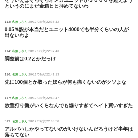
そういえばそろそろオメガユニットが３０００を超えよう
というのにまだ金箱ヒヒ拝めてないわ
113:
名無しさん
20/12/08(火)22:36:42
0.05％説が本当だとユニット4000でも半分くらいの人が
出ないわよ
114:
名無しさん
20/12/08(火)22:37:43
調整前は0.2とかだっけ
116:
名無しさん
20/12/08(火)22:43:13
先に100個とか取った奴らが何も痛くないのがクソよな
117:
名無しさん
20/12/08(火)22:43:47
放置狩り勢がいくらなんでも煽りすぎてヘイト買いすぎた
513:
名無しさん
20/12/09(水)22:08:50
アルバハしかやってないのがいけないんだろうけど半年は
落ちてない