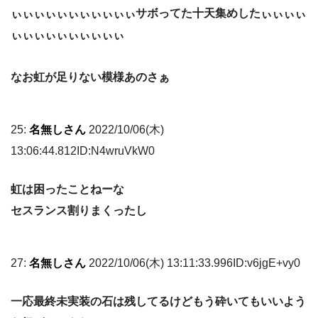
ぃぃぃぃぃぃぃぃぃぃぃサボってた十天集めしたぃぃぃぃ
ぃぃぃぃぃぃぃぃぃぃ
なお虹が足りない模様あのさぁ
25:
名無しさん
2022/10/06(木)
13:06:44.812ID:N4wruVkW0
虹は困ったことねーな
セスランス割りまくったし
27:
名無しさん
2022/10/06(木) 13:11:33.996ID:v6jgE+vy0
一応最終未実装の石は残してるけどもう砕いてもいいよう