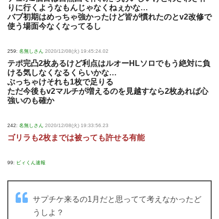
りに行くようなもんじゃなくねぇかな…
バブ初期はめっちゃ強かったけど皆が慣れたのとv2改修で
使う場面今なくなってるし
259:
名無しさん
2020/12/08(火) 19:45:24.02
テポ完凸2枚あるけど利点はルオーHLソロでもう絶対に負
ける気しなくなるくらいかな…
ぶっちゃけそれも1枚で足りる
ただ今後もv2マルチが増えるのを見越すなら2枚あれば心
強いのも確か
242:
名無しさん
2020/12/08(火) 19:33:56.23
ゴリラも2枚までは被っても許せる有能
99:
ビィくん速報
サプチケ来るの1月だと思ってて考えなかったど
うしよ？