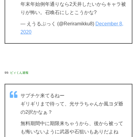
年末年始例年通りなら2天井したいからキャラ被
りが怖い。召喚石にしとこうかな?
— えうるぶっく (@Reriramikku8)
December 8,
2020
99:
ビィくん速報
サプチケ来てるねー
ギリギリまで待って、光サラちゃんか風ヨダ爺
の2択かなぁ？
無料期間中に期限来ちゃうから、後から被って
も悔いないように武器や石狙いもありだよね