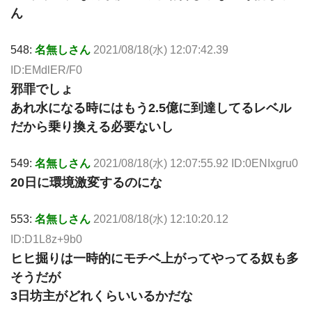
ん
548:
名無しさん
2021/08/18(水) 12:07:42.39
ID:EMdlER/F0
邪罪でしょ
あれ水になる時にはもう2.5億に到達してるレベル
だから乗り換える必要ないし
549:
名無しさん
2021/08/18(水) 12:07:55.92 ID:0ENIxgru0
20日に環境激変するのにな
553:
名無しさん
2021/08/18(水) 12:10:20.12
ID:D1L8z+9b0
ヒヒ掘りは一時的にモチベ上がってやってる奴も多
そうだが
3日坊主がどれくらいいるかだな