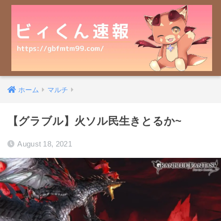
ホーム
マルチ
【グラブル】火ソル民生きとるか~
August 18, 2021