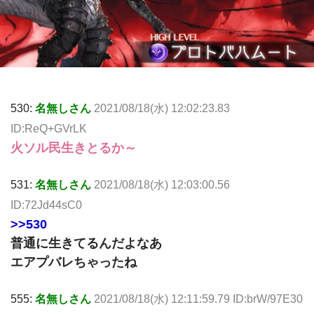
530:
名無しさん
2021/08/18(水) 12:02:23.83
ID:ReQ+GVrLK
火ソル民生きとるか～
531:
名無しさん
2021/08/18(水) 12:03:00.56
ID:72Jd44sC0
>>530
普通に生きてるんだよなあ
エアプバレちゃったね
555:
名無しさん
2021/08/18(水) 12:11:59.79 ID:brW/97E30