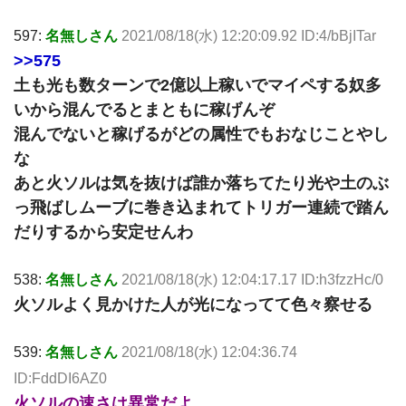
597:
名無しさん
2021/08/18(水) 12:20:09.92 ID:4/bBjITar
>>575
土も光も数ターンで2億以上稼いでマイペする奴多
いから混んでるとまともに稼げんぞ
混んでないと稼げるがどの属性でもおなじことやし
な
あと火ソルは気を抜けば誰か落ちてたり光や土のぶ
っ飛ばしムーブに巻き込まれてトリガー連続で踏ん
だりするから安定せんわ
538:
名無しさん
2021/08/18(水) 12:04:17.17 ID:h3fzzHc/0
火ソルよく見かけた人が光になってて色々察せる
539:
名無しさん
2021/08/18(水) 12:04:36.74
ID:FddDI6AZ0
火ソルの速さは異常だよ