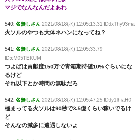
マジでなんなんだよあれ
540:
名無しさん
2021/08/18(水) 12:05:13.31 ID:IxThy93ma
火ソルのやつも大体ネハンになってね？
541:
名無しさん
2021/08/18(水) 12:05:33.79
ID:cM05TEKUM
つよばは貢献度150万で青箱期待値10%ぐらいにな
るけど
それ以下とか時間の無駄だろ
542:
名無しさん
2021/08/18(水) 12:05:47.25 ID:fy1fhiaH0
極まってる火ソルは90秒で3.5億くらい稼いでるけ
ど
そんなの滅多に遭遇しないよ