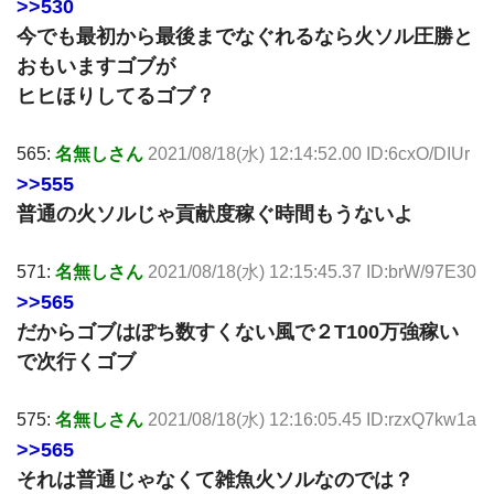
>>530
今でも最初から最後までなぐれるなら火ソル圧勝と
おもいますゴブが
ヒヒほりしてるゴブ？
565:
名無しさん
2021/08/18(水) 12:14:52.00 ID:6cxO/DIUr
>>555
普通の火ソルじゃ貢献度稼ぐ時間もうないよ
571:
名無しさん
2021/08/18(水) 12:15:45.37 ID:brW/97E30
>>565
だからゴブはぽち数すくない風で２T100万強稼い
で次行くゴブ
575:
名無しさん
2021/08/18(水) 12:16:05.45 ID:rzxQ7kw1a
>>565
それは普通じゃなくて雑魚火ソルなのでは？