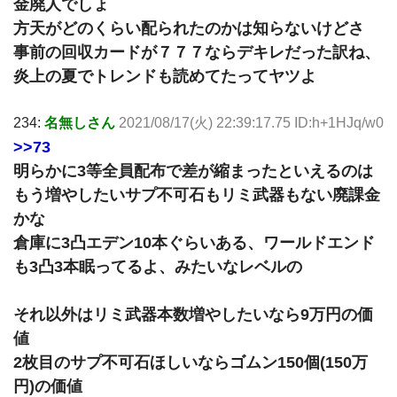
金廃人でしょ
方天がどのくらい配られたのかは知らないけどさ
事前の回収カードが７７７ならデキレだった訳ね、
炎上の夏でトレンドも読めてたってヤツよ
234:
名無しさん
2021/08/17(火) 22:39:17.75 ID:h+1HJq/w0
>>73
明らかに3等全員配布で差が縮まったといえるのは
もう増やしたいサプ不可石もリミ武器もない廃課金
かな
倉庫に3凸エデン10本ぐらいある、ワールドエンド
も3凸3本眠ってるよ、みたいなレベルの
それ以外はリミ武器本数増やしたいなら9万円の価
値
2枚目のサプ不可石ほしいならゴムン150個(150万
円)の価値