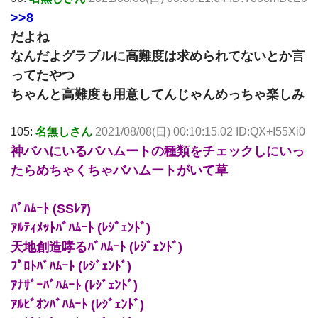
>>8
だよね
なんだよグラブルに高難度は求められてないとか言
ってたやつ
ちゃんと高難度も用意してんじゃんめっちゃ楽しみ
105:
名無しさん
2021/08/08(日) 00:10:15.02 ID:QX+I55Xi0
神バハにいるバハムートの種類をチェックしにいっ
たらめちゃくちゃバハムートがいて草
ﾊﾞﾊﾑｰﾄ (SSﾚｱ)
ｱﾙﾃｨﾒｯﾄﾊﾞﾊﾑｰﾄ (ﾚｼﾞｪﾝﾄﾞ)
天地創造哮るﾊﾞﾊﾑｰﾄ (ﾚｼﾞｪﾝﾄﾞ)
ﾌﾟﾛﾄﾊﾞﾊﾑｰﾄ (ﾚｼﾞｪﾝﾄﾞ)
ｱﾅｻﾞｰﾊﾞﾊﾑｰﾄ (ﾚｼﾞｪﾝﾄﾞ)
ｱﾙﾋﾞｵﾝﾊﾞﾊﾑｰﾄ (ﾚｼﾞｪﾝﾄﾞ)