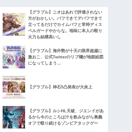
【グラブル】ニオはあれで評価されない
方がおかしい。バフできてデバフできて
立ってるだけでカイムバフと常時ディス
ペルガードやからな。地味に本人の殴り
火力も結構高いし
【グラブル】海外勢が十天の限界超越に
激おこ、公式Twitterのリプ欄が地獄絵図
になってしまう…
【グラブル】神石5凸発表が大炎上
【グラブル】ルシHL天破、ジエンドがあ
るから今のところは汁を飲みながら奥義
オフで殴り続けるゾンビアタックゲー