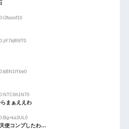
石
D:i3faoof10
ID:zF7tdR8T0
ID:kBN1tYbe0
 ID:NTC6h1N70
からまぁええわ
 ID:Bg+ka3UL0
天使コンプしたわ…