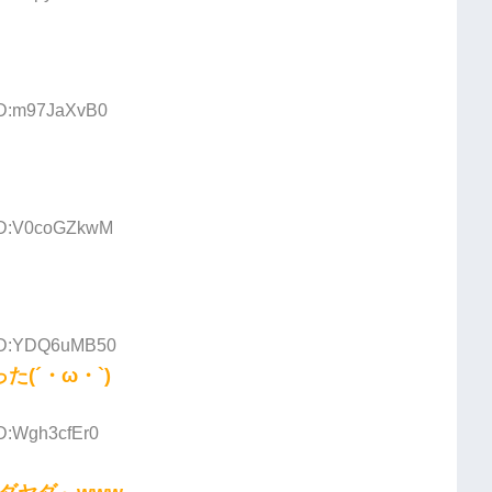
 ID:m97JaXvB0
 ID:V0coGZkwM
 ID:YDQ6uMB50
(´・ω・`)
ID:Wgh3cfEr0