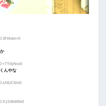
。
ID:3Ft4stm+0
いか
ID:+7Y0yNvx0
くんやな
ID:zA6zC6rn0
 ID:X1S4bW9x0