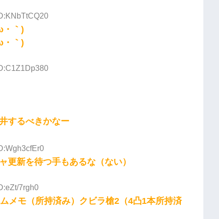
 ID:KNbTtCQ20
ω・｀)
ω・｀)
 ID:C1Z1Dp380
井するべきかなー
ID:Wgh3cfEr0
ャ更新を待つ手もあるな（ない）
D:eZt/7rgh0
ムメモ（所持済み）クビラ槍2（4凸1本所持済