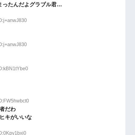
まったんだよグラブル君…
ID:j+anwJ830
ID:j+anwJ830
ID:kBN1tYbe0
 ID:FW5hwbct0
者だわ
ヒキがいいな
ID:0Kpy1bxi0