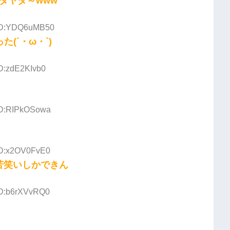
ダヤダ～www
 ID:YDQ6uMB50
(´・ω・`)
ID:zdE2KIvb0
 ID:RIPkOSowa
 ID:x2OV0FvE0
苦笑いしかできん
 ID:b6rXVvRQ0