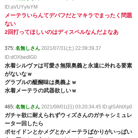
ID:aVUYyIvYM
メーテラいらんてデバフだとマキラでまったく問題
ない
2回打ってほしいのはディスペルなんだよなあ
375:
名無しさん
2021/07/31(土) 22:39:39.37
ID:dOXbedIG0
水着シルヴァは可愛さ無限奥義と永遠に外れる要素
がないなｗ
グラブルの醍醐味は奥義よｗ
水着メーテラの武器欲しいｗ
465:
名無しさん
2021/08/01(日) 03:20:34.45 ID:glSAhtXp0
ガチャ欲に耐えられずウィズさんのガチャシミュレ
ーター回したら
ポセイドンとかメグとかメーテラばかりがいっぱい