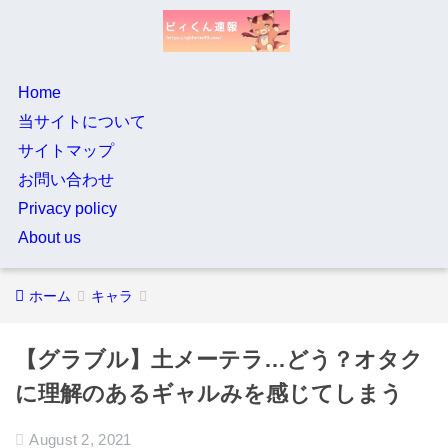
Home
当サイトについて
サイトマップ
お問い合わせ
Privacy policy
About us
ホーム
キャラ
【グラブル】土メーテラ…どう？オタク
に理解のあるギャルみを感じてしまう
August 2, 2021