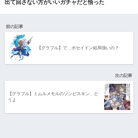
出て回さない方がいいガチャだと悟った
前の記事
【グラブル】で…ポセイドン結局強いの？
次の記事
【グラブル】ミムルメモルのゾンビスキン…ど
うよ