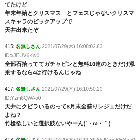
てたけど
年末年始とクリスマス とフェスじゃないクリスマ
スキャラのピックアップで
天井出来たぞ
415:
名無しさん
2021/07/29(木) 16:08:02.83
ID:xJEUV6Kw0
全部石拾っててガチャピンと無料10連のときだけ添
乗するなら4は行けるんじゃね
417:
名無しさん
2021/07/29(木) 16:10:50.20
ID:Yzm8QWAo0
天井にクビラいるのって8月末全盛りレジェだけだ
よね？
竹槍欲しいと選択肢ないやーん(´・ω・｀)
418:
名無しさん
2021/07/29(木) 16:11:36.85 ID:oqBE/4gn0