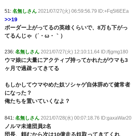
51:
名無しさん
2021/07/27(火) 06:59:56.79 ID:+Fq5l6EEa
>>19
ボーダー上がってるの英雄くらいで、8万も下がっ
てるんじゃ（´・ω・｀）
236:
名無しさん
2021/07/27(火) 12:10:11.64 ID:/fjgmg180
ウマ娘に大量にアクティブ持ってかれたがウマも3
ヶ月で過疎ってきてる
もしかしてウマやめた奴ソシャゲ自体辞めて健常者
になった？
俺たちを置いていくなよ？
841:
名無しさん
2021/07/28(水) 00:07:18.76 ID:gaxaWar20
ノルマ未達団員2名
団長、頼むから次は10億走る奴取ってきてくれ