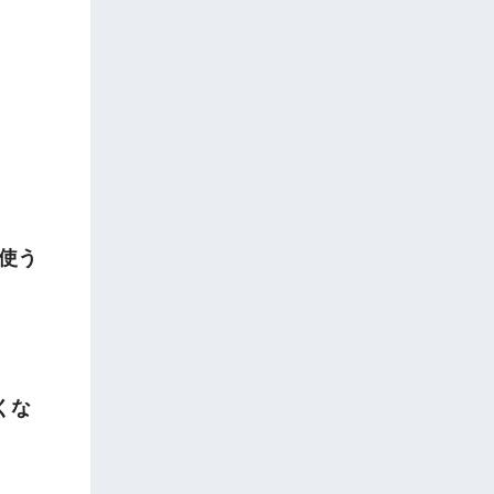
使う
くな