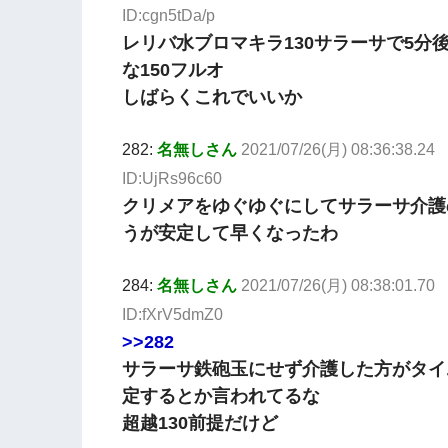
ID:cgn5tDa/p
レリバ水ブロマキラ130サラーサで5分
な150フルオ
しばらくこれでいいか
282:
名無しさん
2021/07/26(月) 08:36:38.24
ID:UjRs96c60
クリメアをゆぐゆぐにしてサラーサ介護
うが安定して早くなったわ
284:
名無しさん
2021/07/26(月) 08:38:01.70
ID:fXrV5dmZ0
>>282
サラーサ鉄砲玉にせず介護した方がタイ
定するとか言われてるな
超越130前提だけど