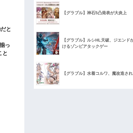
【グラブル】神石5凸発表が大炎上
動だと
【グラブル】ルシHL天破、ジエンド
揃っ
けるゾンビアタックゲー
こと
【グラブル】水着コルワ、魔改造され