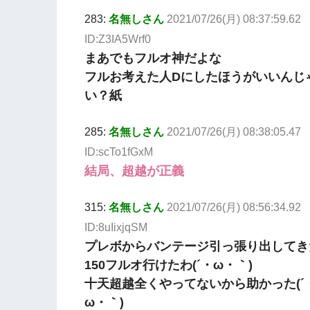
283:
名無しさん
2021/07/26(月) 08:37:59.62
ID:Z3IA5Wrf0
まあでもフルオ神だよな
フルお考えた人Dにしたほうがいいんじ
い？紙
285:
名無しさん
2021/07/26(月) 08:38:05.47
ID:scTo1fGxM
結局、超越が正義
315:
名無しさん
2021/07/26(月) 08:56:34.92
ID:8uIixjqSM
プレボからバンテージ引っ張り出してき
150フルオ行けたわ(´・ω・｀)
十天超越全くやってないから助かった(´
ω・｀)