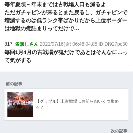
毎年夏頃～年末までは古戦場人口も減るよ
ただガチャピンが来るとまた戻るし、ガチャピンで
増減するのは低ランク帯ばかりだから上位ボーダー
は地獄の煮詰まりってだけで…
817:
名無しさん
2021/07/16(金) 06:48:04.85 ID:Dl927pc30
毎回1月4月の古戦場が鬼だけであとはそんなに…っ
て気がする
前の記事
【グラブル】土古戦場…お前ら肉いくつ集め
る？
次の記事