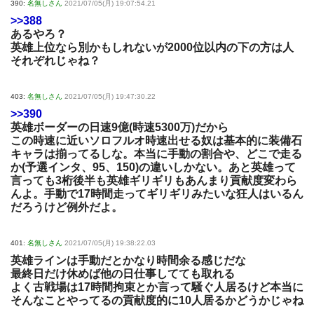
390:
名無しさん
2021/07/05(月) 19:07:54.21
>>388
あるやろ？
英雄上位なら別かもしれないが2000位以内の下の方は人
それぞれじゃね？
403:
名無しさん
2021/07/05(月) 19:47:30.22
>>390
英雄ボーダーの日速9億(時速5300万)だから
この時速に近いソロフルオ時速出せる奴は基本的に装備石
キャラは揃ってるしな。本当に手動の割合や、どこで走る
か(予選インタ、95、150)の違いしかない。あと英雄って
言っても3桁後半も英雄ギリギリもあんまり貢献度変わら
んよ。手動で17時間走ってギリギリみたいな狂人はいるん
だろうけど例外だよ。
401:
名無しさん
2021/07/05(月) 19:38:22.03
英雄ラインは手動だとかなり時間余る感じだな
最終日だけ休めば他の日仕事してても取れる
よく古戦場は17時間拘束とか言って騒ぐ人居るけど本当に
そんなことやってるの貢献度的に10人居るかどうかじゃね