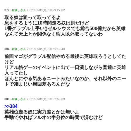
372:
名無しさん
2021/07/05(月) 18:29:27.82
取る奴は狙って取ってるよ
息をするように10時間走る奴は別だけど
1番グラブル上手い()ゼルシウスでも総合500億だから英雄
なんて天上とか関係なく暇人以外取ってないわ
384:
名無しさん
2021/07/05(月) 18:55:13.40
前回マゴがグラブル配信やめる最後に英雄取ろうとしてた
けど
リアル格ゲーのイベントに出て一日潰しながら普通に英雄
入ってたし
ほんとにやる気あるニートみたいなのか、それ以外のニー
トで凄まじい周回差あるんだな
388:
名無しさん
2021/07/05(月) 19:02:50.89
>>384
英雄位走る奴に実力差とかは無いよ
手動でやればフルオの半分位の時間で済むけど