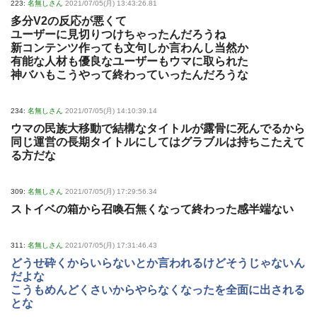
223:
名無しさん
2021/07/05(月) 13:43:26.81
多分V2の反応が悪くて
ユーザーに見切りつけちゃったんだろうね
新コンテンツ作っても文句しか言わんし当然か
有能な人材も優良なユーザーもウマに取られた
神バハもこうやって終わっていったんだろうな
234:
名無しさん
2021/07/05(月) 14:10:39.14
ウマの民族大移動で結構なタイトルが露骨に死んでるから
同じ運営の長期タイトルにしてはグラブルは持ちこたえて
る方だな
309:
名無しさん
2021/07/05(月) 17:29:56.34
ストイベの箱から召喚石無くなって終わった感半端ない
311:
名無しさん
2021/07/05(月) 17:31:46.43
どうせ砕くからいらないとか言われるけどそうじゃないん
だよな
こうもめんどくさいからやらなくなったを全面に出される
とな