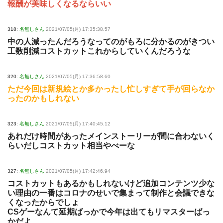
報酬が美味しくなるならいい
318:
名無しさん
2021/07/05(月) 17:35:38.57
中の人減ったんだろうなってのがもろに分かるのがきつい
工数削減コストカットこれからしていくんだろうな
320:
名無しさん
2021/07/05(月) 17:36:58.60
ただ今回は新規絵とか多かったし忙しすぎて手が回らなか
ったのかもしれない
323:
名無しさん
2021/07/05(月) 17:40:45.12
あれだけ時間があったメインストーリーが間に合わないく
らいだしコストカット相当やべーな
327:
名無しさん
2021/07/05(月) 17:42:46.94
コストカットもあるかもしれないけど追加コンテンツ少な
い理由の一番はコロナのせいで集まって制作と会議できな
くなったからでしょ
CSゲーなんて延期ばっかで今年は出てもリマスターばっ
かだよ