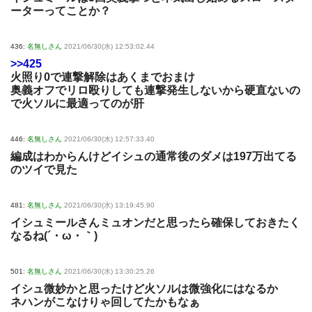
ーターってことか？
436:
名無しさん
2021/06/30(水) 12:53:02.44
>>425
火照り0で連撃解除はあくまでおまけ
奥義オフでリロ殴りしても連撃発生しないから硬直ないの
で火ソルに最適ってのが肝
446:
名無しさん
2021/06/30(水) 12:57:33.40
編成はわからんけどイシュの通常後のダメは197万出てる
のツイで見た
481:
名無しさん
2021/06/30(水) 13:19:45.90
イシュミールさんミュオンだと思ったら確保しておきたく
なるね(´・ω・｀)
501:
名無しさん
2021/06/30(水) 13:30:25.26
イシュ微妙かと思ったけど火ソルは微強化にはなるか
ネハンがこなけりゃ回してたかもなぁ