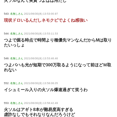
火ソルなんて実質つよばは用だし
543:
名無しさん
2021/06/30(水) 13:53:00.97
現状ドロいるんだしネモクビでよくね感強い
544:
名無しさん
2021/06/30(水) 13:53:11.53
つよで掘る時点で時間より種優先マンなんだからMは取り
たいっしょ
546:
名無しさん
2021/06/30(水) 13:53:46.46
つよバハも光が短期で300万取るようになって前ほどＭ取
れない
552:
名無しさん
2021/06/30(水) 13:58:08.05
イシュミール入りの火ソル爆速過ぎて笑うわ
553:
名無しさん
2021/06/30(水) 13:58:42.49
火ソルはアギト8本が難易度高すぎる
虚詐なしでもそれなりなんだろうけど