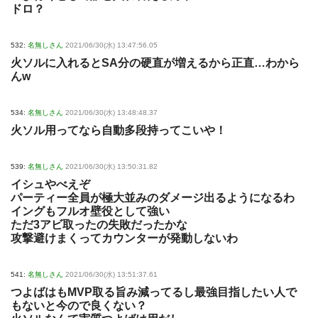
ドロ？
532:
名無しさん
2021/06/30(水) 13:47:56.05
火ソルに入れるとSA分の硬直が増えるから正直…わから
んw
534:
名無しさん
2021/06/30(水) 13:48:48.37
火ソル用ってなら自動多段持ってこいや！
539:
名無しさん
2021/06/30(水) 13:50:31.82
イシュやべえぞ
パーティー全員が極大並みのダメージ出るようになるわ
イングもフルオ壁役として強い
ただ3アビ取ったの失敗だったかな
攻撃避けまくってカウンターが発動しないわ
541:
名無しさん
2021/06/30(水) 13:51:37.61
つよばはもMVP取る旨み減ってるし最強目指したい人で
もないと今ので良くない？