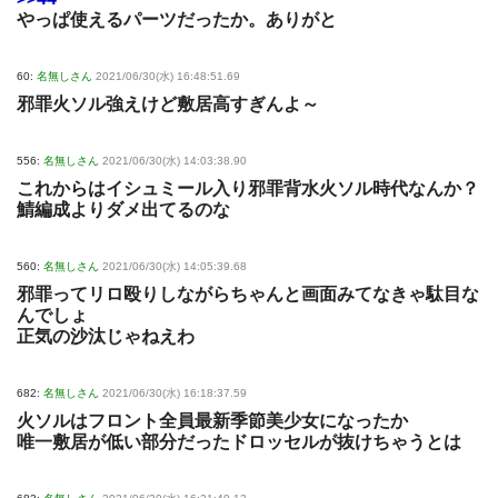
やっぱ使えるパーツだったか。ありがと
60:
名無しさん
2021/06/30(水) 16:48:51.69
邪罪火ソル強えけど敷居高すぎんよ～
556:
名無しさん
2021/06/30(水) 14:03:38.90
これからはイシュミール入り邪罪背水火ソル時代なんか？
鯖編成よりダメ出てるのな
560:
名無しさん
2021/06/30(水) 14:05:39.68
邪罪ってリロ殴りしながらちゃんと画面みてなきゃ駄目な
んでしょ
正気の沙汰じゃねえわ
682:
名無しさん
2021/06/30(水) 16:18:37.59
火ソルはフロント全員最新季節美少女になったか
唯一敷居が低い部分だったドロッセルが抜けちゃうとは