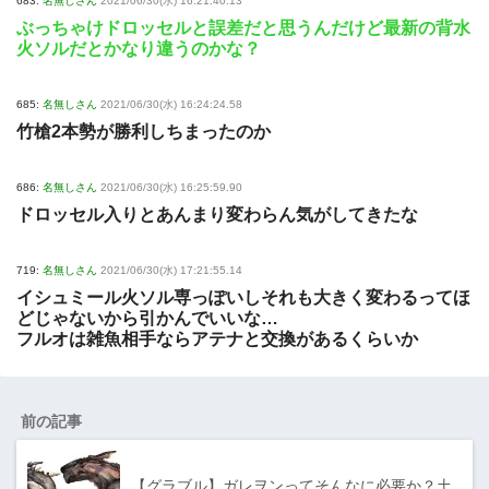
683:
名無しさん
2021/06/30(水) 16:21:40.13
ぶっちゃけドロッセルと誤差だと思うんだけど最新の背水
火ソルだとかなり違うのかな？
685:
名無しさん
2021/06/30(水) 16:24:24.58
竹槍2本勢が勝利しちまったのか
686:
名無しさん
2021/06/30(水) 16:25:59.90
ドロッセル入りとあんまり変わらん気がしてきたな
719:
名無しさん
2021/06/30(水) 17:21:55.14
イシュミール火ソル専っぽいしそれも大きく変わるってほ
どじゃないから引かんでいいな…
フルオは雑魚相手ならアテナと交換があるくらいか
前の記事
【グラブル】ガレヲンってそんなに必要か？土