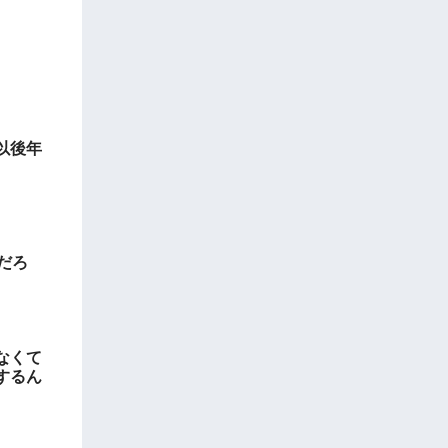
以後年
だろ
なくて
するん