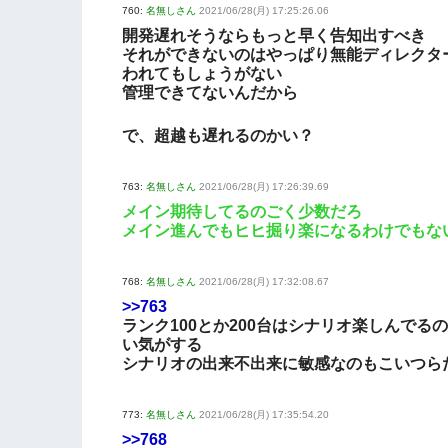
760:
名無しさん
2021/06/28(月) 17:25:26.06
開発遅れそうならもっと早く告知出すべき
それができないのはやっぱり無能ディレクタ
われてもしょうがない
管理できてないんだから
で、超越も遅れるのかい？
763:
名無しさん
2021/06/28(月) 17:26:39.69
メイン期待してるのごく少数だろ
メイン進んでもヒヒ掘り楽になるわけでもな
768:
名無しさん
2021/06/28(月) 17:32:08.67
>>763
ランク100とか200台はシナリオ楽しんでる
い気がする
シナリオの出来不出来に敏感なのもこいつら
773:
名無しさん
2021/06/28(月) 17:35:54.20
>>768