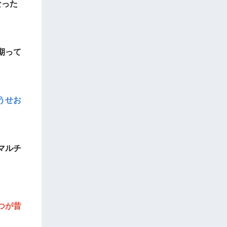
なった
期って
うせお
マルチ
つが昔