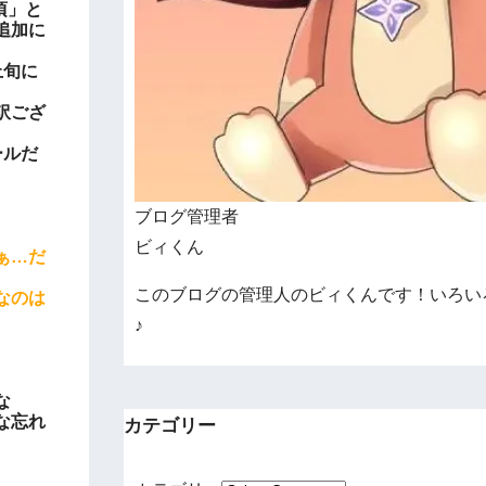
頃」と
追加に
上旬に
訳ござ
ールだ
ブログ管理者
ビィくん
ぁ…だ
このブログの管理人のビィくんです！いろい
なのは
♪
な
な忘れ
カテゴリー