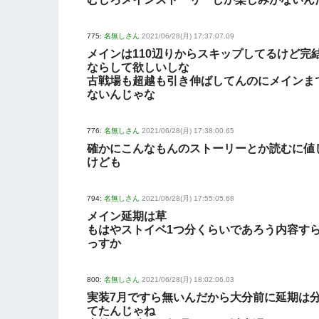
775:
名無しさん
2021/06/28(月) 17:37:07.09
メインは110辺りからスキップしてるけど完
ならして欲しいしな
古戦場も超越も引き伸ばしてんのにメインま
ないんじゃな
776:
名無しさん
2021/06/28(月) 17:38:00.65
確かにこんなもんのストーリーとか読むに値
けども
794:
名無しさん
2021/06/28(月) 17:55:05.68
メイン延期は草
もはやストイベ1つ分くらいであろう内容す
っすか
800:
名無しさん
2021/06/28(月) 18:02:06.03
実装7月ですら無いんだから大分前に延期は
てたんじゃね