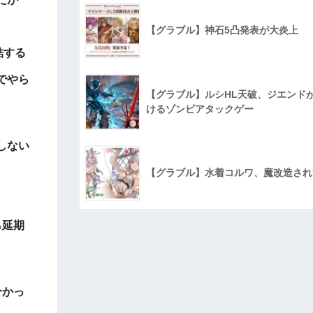
【グラブル】神石5凸発表が大炎上
結する
でやら
【グラブル】ルシHL天破、ジエンド
けるゾンビアタックゲー
しない
【グラブル】水着コルワ、魔改造され
ら延期
分かっ