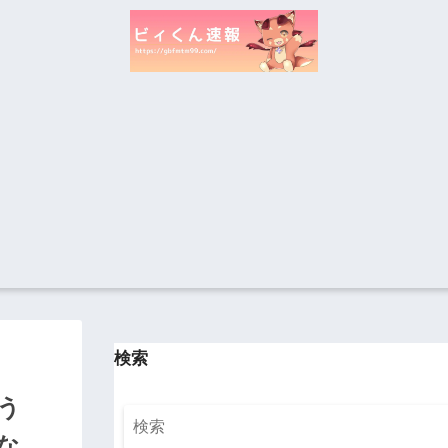
検索
う
な