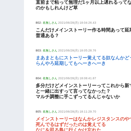
直前まで粘って無理だ1ヶ月以上遅れるって
のかもしれんけど草
802:
名無しさん
2021/06/28(月) 18:04:26.43
こんだけメインストーリー作る時間あって延
普通ある？
803:
名無しさん
2021/06/28(月) 18:05:28.76
まあまともにストーリー覚えてる奴なんかど
らんやろ延期してもへーきへーき
804:
名無しさん
2021/06/28(月) 18:08:41.87
多分だけどメインストーリーってこれから新
と一緒に出すって言ってなかった？
マルチ調整に手こずってるんじゃないか
805:
名無しさん
2021/06/28(月) 18:11:29.70
メインストーリーはなんかレジスタンスのや
死んでるはずだったのは覚えてる
なにを司る島に行くかは忘れた