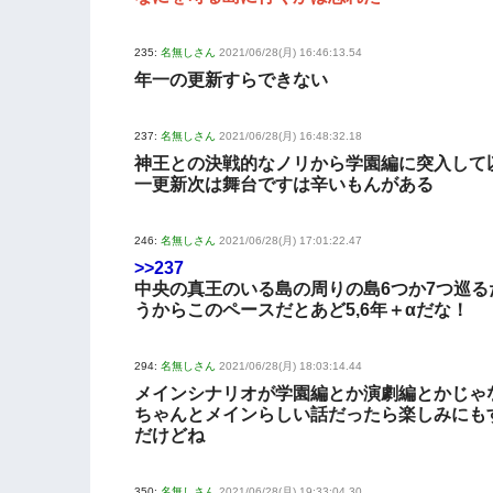
235:
名無しさん
2021/06/28(月) 16:46:13.54
年一の更新すらできない
237:
名無しさん
2021/06/28(月) 16:48:32.18
神王との決戦的なノリから学園編に突入して
一更新次は舞台ですは辛いもんがある
246:
名無しさん
2021/06/28(月) 17:01:22.47
>>237
中央の真王のいる島の周りの島6つか7つ巡る
うからこのペースだとあど5,6年＋αだな！
294:
名無しさん
2021/06/28(月) 18:03:14.44
メインシナリオが学園編とか演劇編とかじゃ
ちゃんとメインらしい話だったら楽しみにも
だけどね
350:
名無しさん
2021/06/28(月) 19:33:04.30