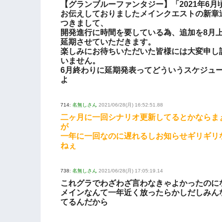
【グランブルーファンタジー】「2021年6月
お伝えしておりましたメインクエストの新章
つきまして、
開発進行に時間を要している為、追加を8月
延期させていただきます。
楽しみにお待ちいただいた皆様には大変申し
いません。
6月終わりに延期発表ってどういうスケジュ
よ
714:
名無しさん
2021/06/28(月) 16:52:51.88
二ヶ月に一回シナリオ更新してるとかならま
が
一年に一回なのに遅れるしお知らせギリギリ
ねぇ
738:
名無しさん
2021/06/28(月) 17:05:19.14
これグラでわざわざ言わなきゃよかったのに
メインなんて一年近く放ったらかしだしみん
てるんだから