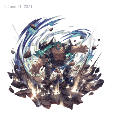
June 21, 2021