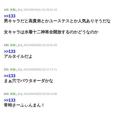
142:
名無しさん
2021/06/19(土) 21:25:41.34
>>133
男キャラだと高貴弟とかユーステスとか人気ありそうだな
女キャラは水着十二神将全開放するのかどうなのか
230:
名無しさん
2021/06/20(日) 02:10:41.55
>>133
アルタイルだよ
231:
名無しさん
2021/06/20(日) 02:17:17.71
>>133
まぁ穴でバウタオーダかな
243:
名無しさん
2021/06/20(日) 03:53:10.86
>>133
常時さーふぃんまん！