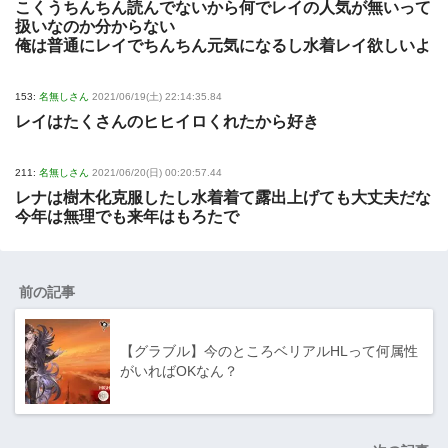
こくうちんちん読んでないから何でレイの人気が無いって
扱いなのか分からない
俺は普通にレイでちんちん元気になるし水着レイ欲しいよ
153:
名無しさん
2021/06/19(土) 22:14:35.84
レイはたくさんのヒヒイロくれたから好き
211:
名無しさん
2021/06/20(日) 00:20:57.44
レナは樹木化克服したし水着着て露出上げても大丈夫だな
今年は無理でも来年はもろたで
前の記事
【グラブル】今のところベリアルHLって何属性
がいればOKなん？