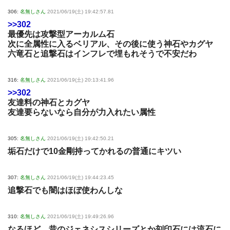
306:
名無しさん
2021/06/19(土) 19:42:57.81
>>302
最優先は攻撃型アーカルム石
次に全属性に入るベリアル、その後に使う神石やカグヤ
六竜石と追撃石はインフレで埋もれそうで不安だわ
316:
名無しさん
2021/06/19(土) 20:13:41.96
>>302
友達料の神石とカグヤ
友達要らないなら自分が力入れたい属性
305:
名無しさん
2021/06/19(土) 19:42:50.21
垢石だけで10金剛持ってかれるの普通にキツい
307:
名無しさん
2021/06/19(土) 19:44:23.45
追撃石でも闇はほぼ使わんしな
310:
名無しさん
2021/06/19(土) 19:49:26.96
なるほど、昔のジェネシスシリーズとか刻印石には流石に