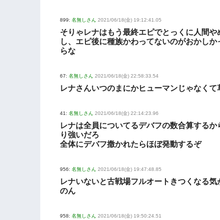
899:
名無しさん
2021/06/18(金) 19:12:41.05
そりゃレナはもう最終エピでとっくに人間や
し、エピ後に種族かわってないのがおかしか
らな
67:
名無しさん
2021/06/18(金) 22:58:33.54
レナさんいつのまにかヒューマンじゃなくて
41:
名無しさん
2021/06/18(金) 22:14:23.96
レナは全員についてるデバフの数合算するか
り強いだろ
全体にデバフ撒かれたらほぼ発動するぞ
956:
名無しさん
2021/06/18(金) 19:47:48.85
レナいないと古戦場フルオートきつくなる気
のん
958:
名無しさん
2021/06/18(金) 19:50:24.51