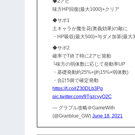
◆2アビ
味方HP回復(最大1000)+クリア
◆サポ1
土キャラが魔生花(奥義効果)の敵に
・HP吸収(最大500)+与ダメ加算(最大3
◆サポ2
確率でT終了時に2アビ発動
└味方の弱体数に応じて発動率UP
・基礎発動約25%+(約15%×弱体数)
・合計5個で確定発動
https://t.co/rZ30DLb3Pg
pic.twitter.com/9TgzcyyO2C
— グラブル攻略＠GameWith
(@Granblue_GW)
June 18, 2021