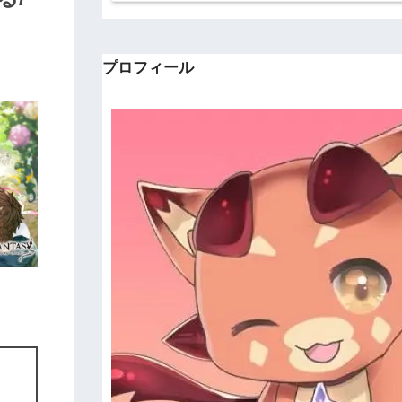
プロフィール
。