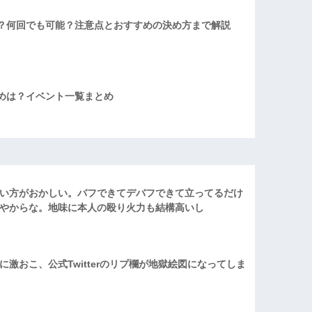
？何回でも可能？注意点とおすすめの決め方まで解説
めは？イベント一覧まとめ
い方がおかしい。バフできてデバフできて立ってるだけ
やからな。地味に本人の殴り火力も結構高いし
激おこ、公式Twitterのリプ欄が地獄絵図になってしま