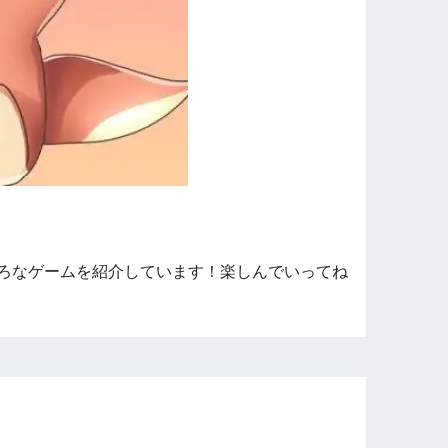
ろなゲームを紹介しています！楽しんでいってね