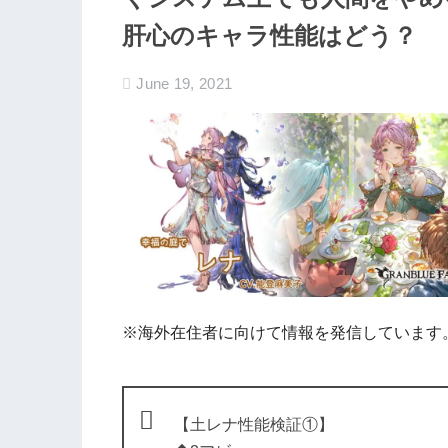
肝心のキャラ性能はどう？
June 19, 2021
※海外在住者に向けて情報を発信しています
【土レナ性能検証①】