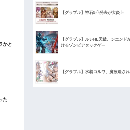
【グラブル】神石5凸発表が大炎上
【グラブル】ルシHL天破、ジエンド
ラかと
けるゾンビアタックゲー
【グラブル】水着コルワ、魔改造され
った