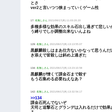
とさ
ver2と言いつつ狭まっていくゲーム性
17:
名無しさん
2021/06/17(木) 11:03:20.20
多種多様な効果のスキル石出し過ぎて悲しい
う縛りでしか調整出来ないんよね
129:
名無しさん
2021/06/17(木) 13:13:55.07
黒麒麟殺しはまあ仕方ないかなって思うんだ
き添えで皆殺しは斜め上過ぎた
134:
名無しさん
2021/06/17(木) 13:23:10.58
黒麒麟が憎くて課金石まで殺す
もう石集める必要ねえなあ？
142:
名無しさん
2021/06/17(木) 13:32:54.17
>>134
課金石死んでないぞ
天司と追撃石とグランデは入れるだけで効果