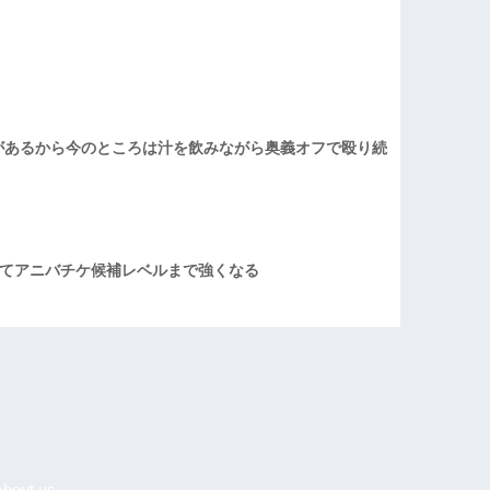
があるから今のところは汁を飲みながら奥義オフで殴り続
てアニバチケ候補レベルまで強くなる
About us