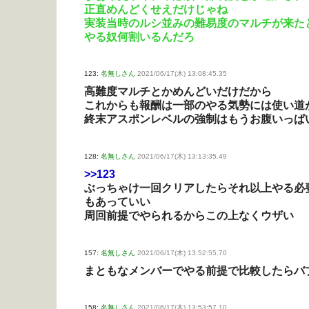
正直めんどくせえだけじゃね
実装当時のルシ並みの難易度のマルチが来た
やる奴何割いるんだろ
123:
名無しさん
2021/06/17(木) 13:08:45.35
高難度マルチとかめんどいだけだから
これからも報酬は一部のやる気勢には使い道
終末アスポンレベルの強制はもうお腹いっぱ
128:
名無しさん
2021/06/17(木) 13:13:35.49
>>123
ぶっちゃけ一回クリアしたらそれ以上やる必
もあっていい
周回前提でやられるからこの上なくウザい
157:
名無しさん
2021/06/17(木) 13:52:55.70
まともなメンバーでやる前提で比較したらバ
158:
名無しさん
2021/06/17(木) 13:53:57.10