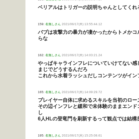
ベリアルはトリガーの説明ちゃんとしてくれ
159:
名無しさん
2021/06/17(木) 13:55:44.12
バブは攻撃力の暴力が凄かったからトメかコ
らな
162:
名無しさん
2021/06/17(木) 14:03:21.24
やっぱキャラインフレについていけてない感
まじでどうするんだろ
これから水着ラッシュだしコンテンツがイン
165:
名無しさん
2021/06/17(木) 14:09:29.72
プレイヤー自体に求めるスキルを当初のロー
その辺インフレと緩和で未体験のままエンド
し
6人HLの登竜門を刷新するって観点では結構
195:
名無しさん
2021/06/17(木) 15:25:08.61