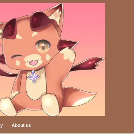
cy
About us