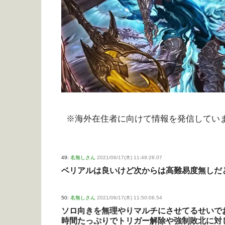
※海外在住者に向けて情報を発信してい
49:
名無しさん
2021/06/17(木) 11:49:28.07
ベリアルは良いけど次からは高難易度無しだ
50:
名無しさん
2021/06/17(木) 11:50:06.54
ソロ向きを無理やりマルチにさせてるせいで
時間たっぷりでトリガー解除や強制敗北に対