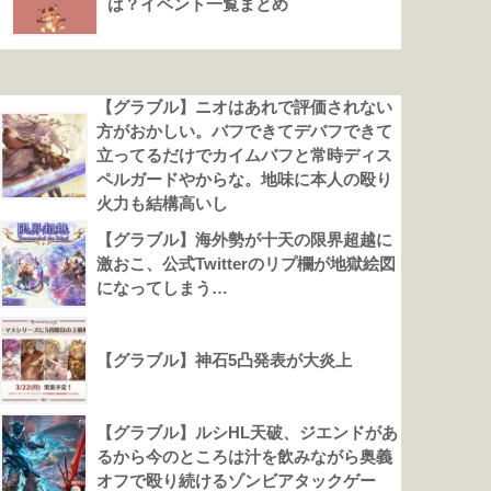
は？イベント一覧まとめ
【グラブル】ニオはあれで評価されない
方がおかしい。バフできてデバフできて
立ってるだけでカイムバフと常時ディス
ペルガードやからな。地味に本人の殴り
火力も結構高いし
【グラブル】海外勢が十天の限界超越に
激おこ、公式Twitterのリプ欄が地獄絵図
になってしまう…
【グラブル】神石5凸発表が大炎上
【グラブル】ルシHL天破、ジエンドがあ
るから今のところは汁を飲みながら奥義
オフで殴り続けるゾンビアタックゲー