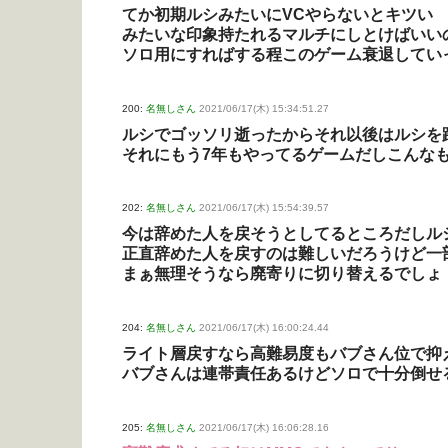
てか初期ルシみたいにVCやらないとキツい
みたいな印象持たれるマルチにしとけばいい
ソロ用にすればする程このゲーム衰退してい
200:
名無しさん
2021/06/17(木) 15:34:51.27
ルシでゴッソリ逝ったからそれ以後はルシを
それにもう7年もやってるゲームだしこんな
202:
名無しさん
2021/06/17(木) 15:54:39.57
今は辞めた人を戻そうとしてるところだしル
正直辞めた人を戻すのは難しいだろうけど一
まぁ無理そうなら廃寄りに切り替えるでしょ
204:
名無しさん
2021/06/17(木) 16:00:24.44
ライト層戻すなら高難易度もバブさん位で抑
バブさんは連帯責任あるけどソロで十分倒せ
205:
名無しさん
2021/06/17(木) 16:06:28.16