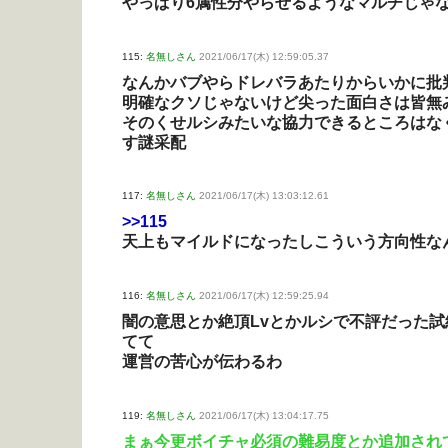
やっぱり6属性分やらせるようなマルチじゃ
115:
名無しさん
2021/06/17(木) 12:59:05.37
なんかバブやらドレバラあたりからいかに批
明確なクソじゃないけど尖った面白さは皆無
そのくせルシみたいな協力できるところはな
す謎采配
117:
名無しさん
2021/06/17(木) 13:03:12.61
>>115
天上もマイルドになったしこういう方向性な
116:
名無しさん
2021/06/17(木) 12:59:25.94
闇の意思とか絶頂Lvとかルシで不評だった
てて
運営の苦心が伝わるわ
119:
名無しさん
2021/06/17(木) 13:04:17.75
まぁ今更ボイチャ必須の難易度とか追加され