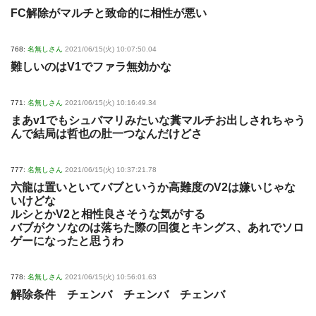
FC解除がマルチと致命的に相性が悪い
768:
名無しさん
2021/06/15(火) 10:07:50.04
難しいのはV1でファラ無効かな
771:
名無しさん
2021/06/15(火) 10:16:49.34
まあv1でもシュバマリみたいな糞マルチお出しされちゃう
んで結局は哲也の肚一つなんだけどさ
777:
名無しさん
2021/06/15(火) 10:37:21.78
六龍は置いといてバブというか高難度のV2は嫌いじゃな
いけどな
ルシとかV2と相性良さそうな気がする
バブがクソなのは落ちた際の回復とキングス、あれでソロ
ゲーになったと思うわ
778:
名無しさん
2021/06/15(火) 10:56:01.63
解除条件 チェンバ チェンバ チェンバ