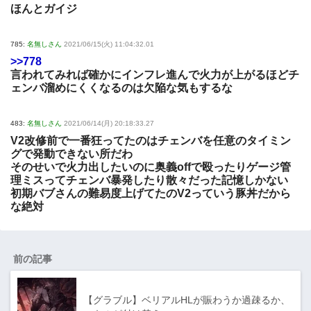
ほんとガイジ
785:
名無しさん
2021/06/15(火) 11:04:32.01
>>778
言われてみれば確かにインフレ進んで火力が上がるほどチ
ェンバ溜めにくくなるのは欠陥な気もするな
483:
名無しさん
2021/06/14(月) 20:18:33.27
V2改修前で一番狂ってたのはチェンバを任意のタイミン
グで発動できない所だわ
そのせいで火力出したいのに奥義offで殴ったりゲージ管
理ミスってチェンバ暴発したり散々だった記憶しかない
初期バブさんの難易度上げてたのV2っていう豚丼だから
な絶対
前の記事
【グラブル】ベリアルHLが賑わうか過疎るか、