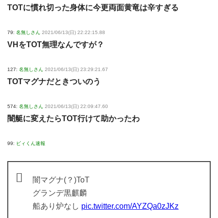
TOTに慣れ切った身体に今更両面黄竜は辛すぎる
79:
名無しさん
2021/06/13(日) 22:22:15.88
VHをTOT無理なんですが？
127:
名無しさん
2021/06/13(日) 23:29:21.67
TOTマグナだときついのう
574:
名無しさん
2021/06/13(日) 22:09:47.60
闇艇に変えたらTOT行けて助かったわ
99:
ビィくん速報
闇マグナ(？)ToT
グランデ黒麒麟
船あり炉なし
pic.twitter.com/AYZQa0zJKz