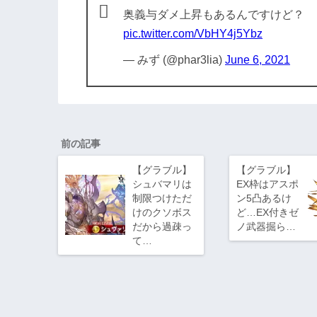
奥義与ダメ上昇もあるんですけど？
pic.twitter.com/VbHY4j5Ybz
— みず (@phar3lia)
June 6, 2021
前の記事
【グラブル】
【グラブル】
シュバマリは
EX枠はアスポ
制限つけただ
ン5凸あるけ
けのクソボス
ど…EX付きゼ
だから過疎っ
ノ武器掘ら…
て…