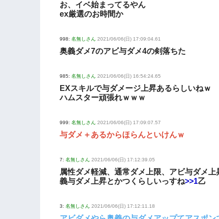
お、イベ始まってるやん
ex厳選のお時間か
998:
名無しさん
2021/06/06(日) 17:09:04.61
奥義ダメ7のアビ与ダメ4の剣落ちた
985:
名無しさん
2021/06/06(日) 16:54:24.65
EXスキルで与ダメージ上昇あるらしいねｗ
ハムスター頑張れｗｗｗ
999:
名無しさん
2021/06/06(日) 17:09:07.57
与ダメ＋あるからほらんといけんｗ
7:
名無しさん
2021/06/06(日) 17:12:39.05
属性ダメ軽減、通常ダメ上限、アビ与ダメ上
義与ダメ上昇とかつくらしいっすね
>>1
乙
3:
名無しさん
2021/06/06(日) 17:12:11.18
アビダメやら奥義の与ダメアップてアスポン