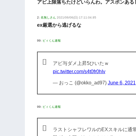
アビ上限落ちたけどいらんわ。アスポンある
2:
名無しさん
2021/06/06(日) 17:11:04.95
ex厳選から逃げるな
99:
ビィくん速報
アビ与ダメ上昇5ひいたｗ
pic.twitter.com/s4t0fr0hIv
— おっこ (@okko_ad97)
June 6, 2021
99:
ビィくん速報
ラストシャフレワルのEXスキルに通