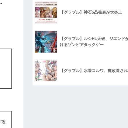
し
【グラブル】神石5凸発表が大炎上
【グラブル】ルシHL天破、ジエンド
けるゾンビアタックゲー
【グラブル】水着コルワ、魔改造され
常攻