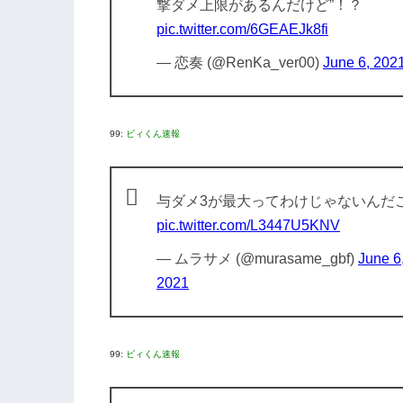
撃ダメ上限があるんだけど”！？
pic.twitter.com/6GEAEJk8fi
— 恋奏 (@RenKa_ver00)
June 6, 202
99:
ビィくん速報
与ダメ3が最大ってわけじゃないんだ
pic.twitter.com/L3447U5KNV
— ムラサメ (@murasame_gbf)
June 6
2021
99:
ビィくん速報