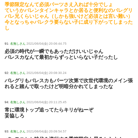
季節限定なんて必須パーツさえ入れば十分でしょ
ていうかバレンタインキャラとか居ると便利なのバレグリ
バレ兄くらいじゃん（しかも強いけど必須とは言い難い）
今となっちゃバレクラ要らない子に成り下がってしまった
し
91:
名無しさん
2021/06/04(金) 20:06:44.75
必須の時代が一瞬でもあっただけいいじゃん
バレスカなんて最初からずっといらない子だったし
92:
名無しさん
2021/06/04(金) 20:08:30.24
バレグリもバレスカもパーツ次第で次世代環境のメイン張
れると踏んで取ったけど明暗分かれてしまったな
94:
名無しさん
2021/06/04(金) 20:11:25.45
常に環境トップ追ってたらキリがねーぞ
妥協しろ
93:
名無しさん
2021/06/04(金) 20:09:54.57