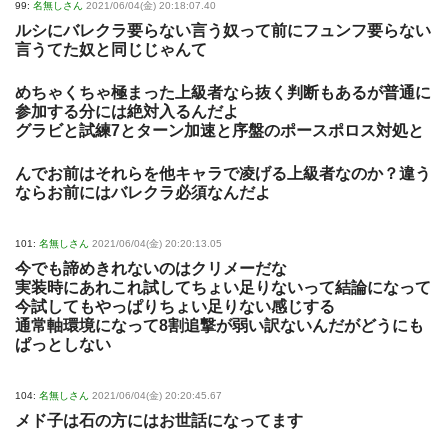
99:
名無しさん
2021/06/04(金) 20:18:07.40
ルシにバレクラ要らない言う奴って前にフュンフ要らない
言うてた奴と同じじゃんて
めちゃくちゃ極まった上級者なら抜く判断もあるが普通に
参加する分には絶対入るんだよ
グラビと試練7とターン加速と序盤のポースポロス対処と
んでお前はそれらを他キャラで凌げる上級者なのか？違う
ならお前にはバレクラ必須なんだよ
101:
名無しさん
2021/06/04(金) 20:20:13.05
今でも諦めきれないのはクリメーだな
実装時にあれこれ試してちょい足りないって結論になって
今試してもやっぱりちょい足りない感じする
通常軸環境になって8割追撃が弱い訳ないんだがどうにも
ぱっとしない
104:
名無しさん
2021/06/04(金) 20:20:45.67
メド子は石の方にはお世話になってます