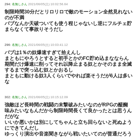
294:
名無しさん
2021/06/05(土) 10:02:56.64
制限時間30分だとリロリロで敵のモーション全然見れない
のが不満
バブなんか天破ついても使う程じゃないし逆にフルチェ貯
まらなくて事故りそうだし
296:
名無しさん
2021/06/05(土) 10:03:41.12
バブは1％の奴爆速すぎて拾えんし
まともにやろうとすると初手とかのFC貯め込まなならん
期間だけ爆速に削ってそれ以降止まる奴とかそのまま全滅
するまで突っ込む奴とかおるし
まともに動ける奴3人くらいでやれば楽そうだが6人は多い
な
302:
名無しさん
2021/06/05(土) 10:15:12.09
強敵ほど長時間の戦闘の末撃破みたいなのがRPGの醍醐
味みたいなもんだから制限時間長くて良かったとは思うん
だがな
いいか悪いかは別にしてちゃんと立ち回らないと死ぬよう
にできてんだし
ゆっくり演出や音楽聞きながら戦いたいてのが普通だろう