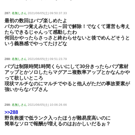
287:
名無しさん
2021/06/05(土) 09:50:37.33
最初の数回はバブ楽しめたよ
バカの一つ覚えみたいに～回で解除！でなくて運営も考え
たらできるじゃんって感動したわ
何回かやったらさっさと終わらせないと後でめんどそうと
いう義務感でやってたけどな
288:
名無しさん
2021/06/05(土) 09:51:23.79
バブは制限時間1時間くらいにして30分きったらバブ素材
アップとかソロしたらマグアニ複数率アップとかなんかや
って欲しいところ
現状マルチなのにマルチでやると他人がただの事故要素が
強いからなバブさん
298:
名無しさん
2021/06/05(土) 10:06:26.66
>>288
野良救援で低ランク入ったほうが難易度高いのに
簡単なソロで報酬が増えるのはおかしいだるぉ？