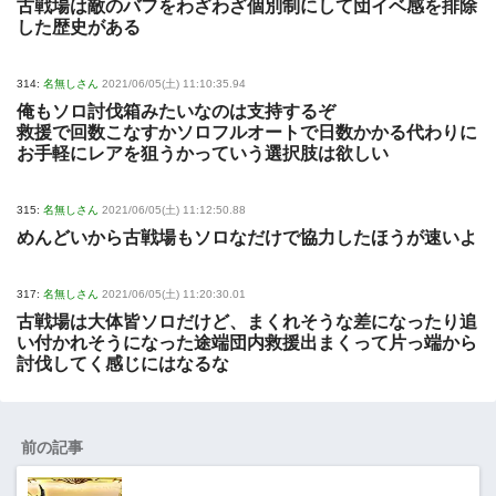
古戦場は敵のバフをわざわざ個別制にして団イベ感を排除
した歴史がある
314:
名無しさん
2021/06/05(土) 11:10:35.94
俺もソロ討伐箱みたいなのは支持するぞ
救援で回数こなすかソロフルオートで日数かかる代わりに
お手軽にレアを狙うかっていう選択肢は欲しい
315:
名無しさん
2021/06/05(土) 11:12:50.88
めんどいから古戦場もソロなだけで協力したほうが速いよ
317:
名無しさん
2021/06/05(土) 11:20:30.01
古戦場は大体皆ソロだけど、まくれそうな差になったり追
い付かれそうになった途端団内救援出まくって片っ端から
討伐してく感じにはなるな
前の記事