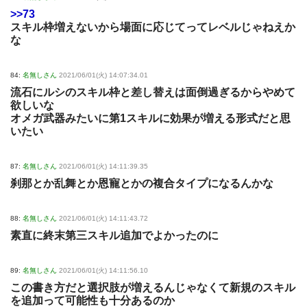
>>73
スキル枠増えないから場面に応じてってレベルじゃねえか
な
84:
名無しさん
2021/06/01(火) 14:07:34.01
流石にルシのスキル枠と差し替えは面倒過ぎるからやめて
欲しいな
オメガ武器みたいに第1スキルに効果が増える形式だと思
いたい
87:
名無しさん
2021/06/01(火) 14:11:39.35
刹那とか乱舞とか恩寵とかの複合タイプになるんかな
88:
名無しさん
2021/06/01(火) 14:11:43.72
素直に終末第三スキル追加でよかったのに
89:
名無しさん
2021/06/01(火) 14:11:56.10
この書き方だと選択肢が増えるんじゃなくて新規のスキル
を追加って可能性も十分あるのか