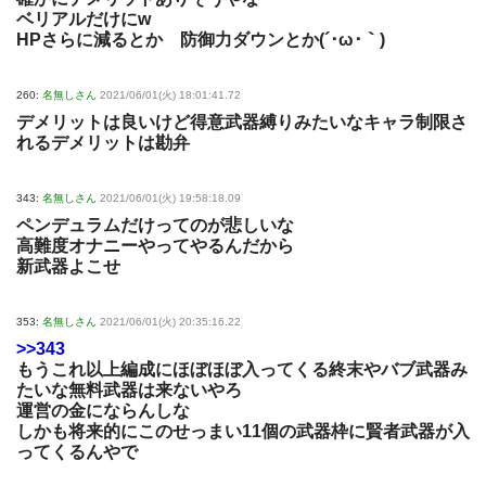
ベリアルだけにw
HPさらに減るとか 防御力ダウンとか(´･ω･｀)
260:
名無しさん
2021/06/01(火) 18:01:41.72
デメリットは良いけど得意武器縛りみたいなキャラ制限さ
れるデメリットは勘弁
343:
名無しさん
2021/06/01(火) 19:58:18.09
ペンデュラムだけってのが悲しいな
高難度オナニーやってやるんだから
新武器よこせ
353:
名無しさん
2021/06/01(火) 20:35:16.22
>>343
もうこれ以上編成にほぼほぼ入ってくる終末やバブ武器み
たいな無料武器は来ないやろ
運営の金にならんしな
しかも将来的にこのせっまい11個の武器枠に賢者武器が入
ってくるんやで