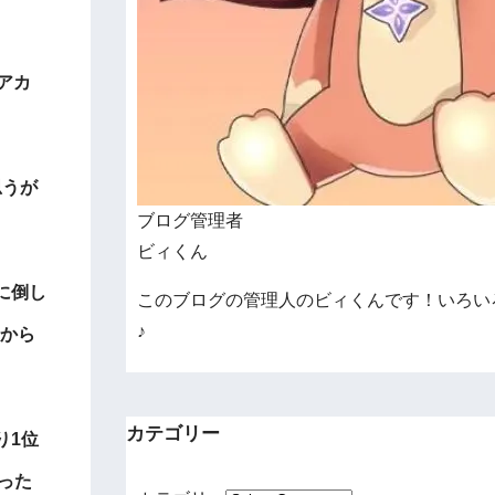
アカ
思うが
ブログ管理者
ビィくん
に倒し
このブログの管理人のビィくんです！いろい
♪
分から
カテゴリー
り1位
った