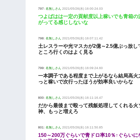
797:
名無しさん
2021/05/26(水) 16:00:24.03
つよばはは一定の貢献度以上稼いでも青箱の
がってる感じしないな
798:
名無しさん
2021/05/26(水) 16:07:11.42
土レスラーや光マスカが2億～2.5億ぶっ放し
ところ行くのはよく見る
799:
名無しさん
2021/05/26(水) 16:09:24.60
一本調子である程度まで上がるなら結局高火
っと稼いで次行ったほうが効率良いからな
800:
名無しさん
2021/05/26(水) 16:11:16.47
だから最後まで殴って残飯処理してくれる火
神、もっと増えろ
801:
名無しさん
2021/05/26(水) 16:11:50.85
150～200万ぐらいで青ドロ率10％↑ぐらい