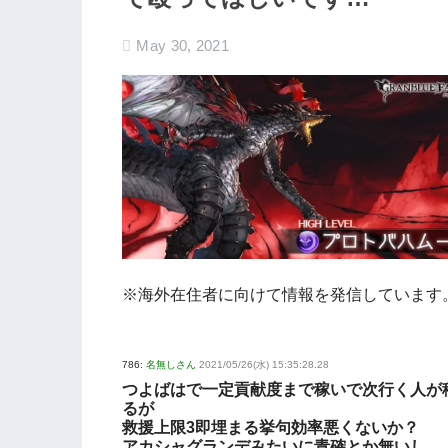
May 30, 2021
※海外在住者に向けて情報を発信しています
786:
名無しさん
2021/05/26(水) 15:35:28.28
つよばはで一定貢献度まで稼いで次行く人が
るが
救援上限3即埋まる挙句効率悪くないか？
アカシャグランデみたいに青確とか無いし