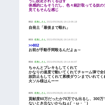
うに設定されてるはず
体感的にもそうだし、色々統計取ってる奴の
見てもそんな感じ
802:
名無しさん
2021/05/26(水) 16:13:06.18
自発土「最後まで殴れ」
803:
名無しさん
2021/05/26(水) 16:14:03.13
>>802
お前が手動手間殴るんだよぉ～
804:
名無しさん
2021/05/26(水) 16:14:44.87
ちゃんとブレキもしてくれて
かなりの速度で動いてくれてチャーム弾で全
故防止もしてくれて累積ダウンまでいれてく
火ソル様はんーー
805:
名無しさん
2021/05/26(水) 16:16:46.23
貢献度60万だったか70万でも出るし、300万
ないとき出ないからねぇ(´・ω・｀)