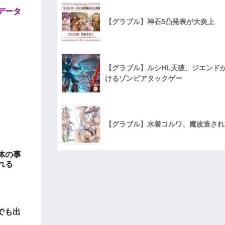
データ
【グラブル】神石5凸発表が大炎上
【グラブル】ルシHL天破、ジエンド
けるゾンビアタックゲー
【グラブル】水着コルワ、魔改造され
体の事
れる
でも出