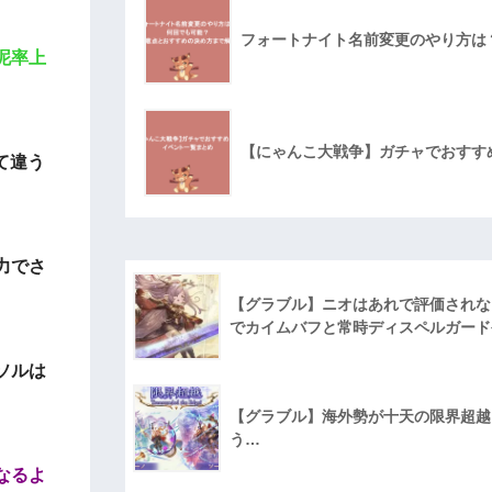
フォートナイト名前変更のやり方は
泥率上
【にゃんこ大戦争】ガチャでおすす
て違う
力でさ
【グラブル】ニオはあれで評価されな
でカイムバフと常時ディスペルガード
ソルは
【グラブル】海外勢が十天の限界超越に
う…
になるよ