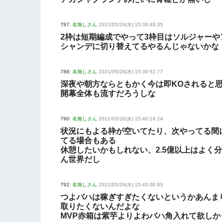
787:
名無しさん
2021/05/26(水) 15:38:49.35
2枠は短期編成でやって3枠目はソルジャーや
シャンデに切り替えてるやるんじゃないかな
788:
名無しさん
2021/05/26(水) 15:39:52.77
深夜や朝方ならともかく今は即KOされると
開幕全体も流すだろうしな
790:
名無しさん
2021/05/26(水) 15:40:18.24
状況にもよる枠が空いてたり、次やってる間
てる場合もある
休憩したいかもしれない、2.5億以上はよく
ん世界だし
792:
名無しさん
2021/05/26(水) 15:45:00.83
つよバハは稼ぎすぎたくないというかあんま
取りたくないんだよな
MVP赤箱は紫芋よりよわバハ角入れて欲しか