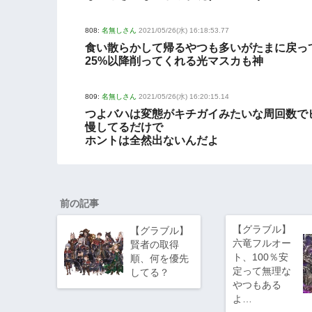
808:
名無しさん
2021/05/26(水) 16:18:53.77
食い散らかして帰るやつも多いがたまに戻っ
25%以降削ってくれる光マスカも神
809:
名無しさん
2021/05/26(水) 16:20:15.14
つよバハは変態がキチガイみたいな周回数で
慢してるだけで
ホントは全然出ないんだよ
前の記事
【グラブル】
【グラブル】
六竜フルオー
賢者の取得
ト、100％安
順、何を優先
定って無理な
してる？
やつもある
よ…