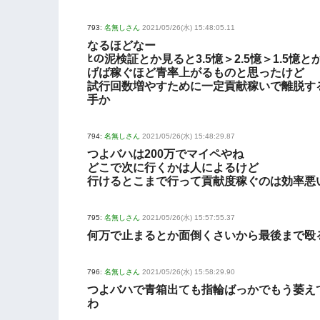
793:
名無しさん
2021/05/26(水) 15:48:05.11
なるほどなー
ﾋの泥検証とか見ると3.5憶＞2.5憶＞1.5憶と
げば稼ぐほど青率上がるものと思ったけど
試行回数増やすために一定貢献稼いで離脱す
手か
794:
名無しさん
2021/05/26(水) 15:48:29.87
つよバハは200万でマイペやね
どこで次に行くかは人によるけど
行けるとこまで行って貢献度稼ぐのは効率悪
795:
名無しさん
2021/05/26(水) 15:57:55.37
何万で止まるとか面倒くさいから最後まで殴
796:
名無しさん
2021/05/26(水) 15:58:29.90
つよバハで青箱出ても指輪ばっかでもう萎え
わ