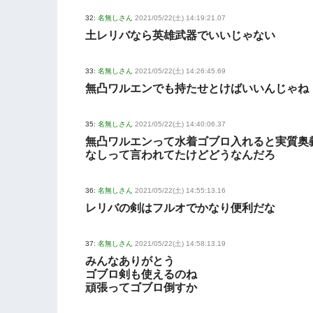
32:
名無しさん
2021/05/22(土) 14:19:21.07
土レリバなら英雄武器でいいじゃない
33:
名無しさん
2021/05/22(土) 14:26:45.69
無凸ワルエンでも持たせとけばいいんじゃね
35:
名無しさん
2021/05/22(土) 14:40:06.37
無凸ワルエンって水着ゴブロ入れると実質奥
なしって言われてたけどどうなんだろ
36:
名無しさん
2021/05/22(土) 14:55:13.16
レリバの剣はフルオでかなり便利だな
37:
名無しさん
2021/05/22(土) 14:58:13.19
みんなありがとう
ゴブロ剣も使えるのね
頑張ってゴブロ倒すか