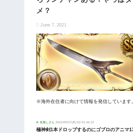
メ？
June 7, 2021
※海外在住者に向けて情報を発信しています
4:
名無しさん
2021/05/27(木) 02:31:44.22
極神剣1本ドロップするのにゴブロのアニマ13