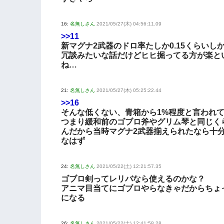
16:
名無しさん
2021/05/27(木) 04:56:11.09
>>11
新マグナ2武器のドロ率たしか0.15くらいし
冗談みたいな話だけどヒヒ掘ってる方が楽と
ね…
21:
名無しさん
2021/05/27(木) 05:25:22.44
>>16
そんな低くない、青箱から1%程度と言われ
つまり緩和前のゴブロ斧やグリム琴と同じく
んだから当時マグナ2武器揃えられたなら十
なはず
24:
名無しさん
2021/05/22(土) 12:21:57.35
ゴブロ剣ってレリバなら使えるのかな？
アニマ目当てにゴブロやらなきゃだからちょ
になる
26:
名無しさん
2021/05/22(土) 12:41:58.28