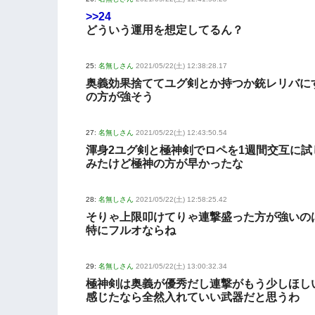
>>24
どういう運用を想定してるん？
25:
名無しさん
2021/05/22(土) 12:38:28.17
奥義効果捨ててユグ剣とか持つか銃レリバに
の方が強そう
27:
名無しさん
2021/05/22(土) 12:43:50.54
渾身2ユグ剣と極神剣でロペを1週間交互に試
みたけど極神の方が早かったな
28:
名無しさん
2021/05/22(土) 12:58:25.42
そりゃ上限叩けてりゃ連撃盛った方が強いの
特にフルオならね
29:
名無しさん
2021/05/22(土) 13:00:32.34
極神剣は奥義が優秀だし連撃がもう少しほし
感じたなら全然入れていい武器だと思うわ