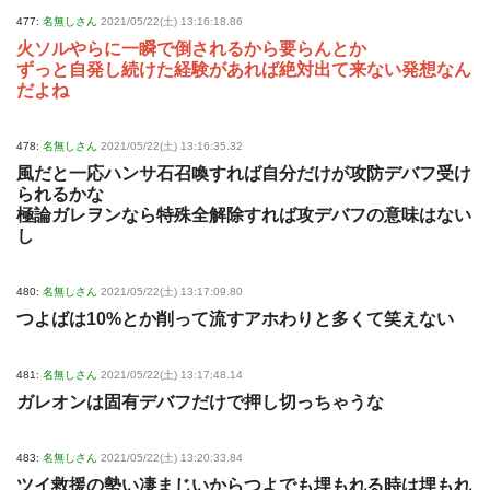
477:
名無しさん
2021/05/22(土) 13:16:18.86
火ソルやらに一瞬で倒されるから要らんとか
ずっと自発し続けた経験があれば絶対出て来ない発想なん
だよね
478:
名無しさん
2021/05/22(土) 13:16:35.32
風だと一応ハンサ石召喚すれば自分だけが攻防デバフ受け
られるかな
極論ガレヲンなら特殊全解除すれば攻デバフの意味はない
し
480:
名無しさん
2021/05/22(土) 13:17:09.80
つよばは10%とか削って流すアホわりと多くて笑えない
481:
名無しさん
2021/05/22(土) 13:17:48.14
ガレオンは固有デバフだけで押し切っちゃうな
483:
名無しさん
2021/05/22(土) 13:20:33.84
ツイ救援の勢い凄まじいからつよでも埋もれる時は埋もれ