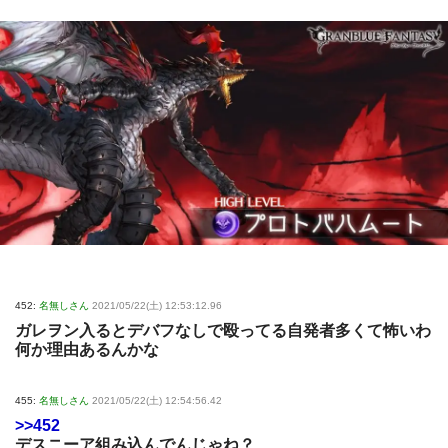
452:
名無しさん
2021/05/22(土) 12:53:12.96
ガレヲン入るとデバフなしで殴ってる自発者多くて怖いわ
何か理由あるんかな
455:
名無しさん
2021/05/22(土) 12:54:56.42
>>452
デスニーア組み込んでんじゃね？