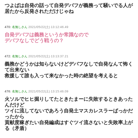
つよばは自発の話って自発デバフが義務って騒いでる人が
居たから反発されただけじゃね
470:
名無しさん
2021/05/22(土) 13:12:46.49
自発デバフは義務というか常識なので
デバフなしでどう戦うの？
472:
名無しさん
2021/05/22(土) 13:13:37.21
義務かどうかは知らないけどデバフなしで自発なんて怖く
て出来ない
救援して誰も入って来なかった時の絶望を考えると
476:
名無しさん
2021/05/22(土) 13:15:46.09
火ソルでヒヒ掘りしてたときたまーに失敗するときあった
んだけど
ツイに流してないであろう自発土マスカレスラーばっかだ
ったから
貢献度稼ぎたい自発編成はすぐツイ流さないと失敗率上が
る（矛盾）