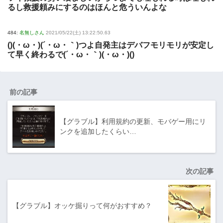
るし救援頼みにするのはほんと危ういんよな
484:
名無しさん
2021/05/22(土) 13:22:50.63
()(・ω・)(´・ω・｀)つよ自発主はデバフモリモリが安定し
て早く終わるで(´・ω・｀)(・ω・)()
前の記事
【グラブル】利用規約の更新、モバゲー用にリ
ンクを追加したくらい…
次の記事
【グラブル】オッケ掘りって何がおすすめ？