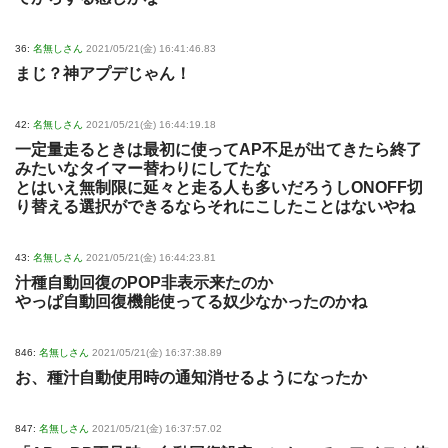
36:
名無しさん
2021/05/21(金) 16:41:46.83
まじ？神アプデじゃん！
42:
名無しさん
2021/05/21(金) 16:44:19.18
一定量走るときは最初に使ってAP不足が出てきたら終了
みたいなタイマー替わりにしてたな
とはいえ無制限に延々と走る人も多いだろうしONOFF切
り替える選択ができるならそれにこしたことはないやね
43:
名無しさん
2021/05/21(金) 16:44:23.81
汁種自動回復のPOP非表示来たのか
やっぱ自動回復機能使ってる奴少なかったのかね
846:
名無しさん
2021/05/21(金) 16:37:38.89
お、種汁自動使用時の通知消せるようになったか
847:
名無しさん
2021/05/21(金) 16:37:57.02