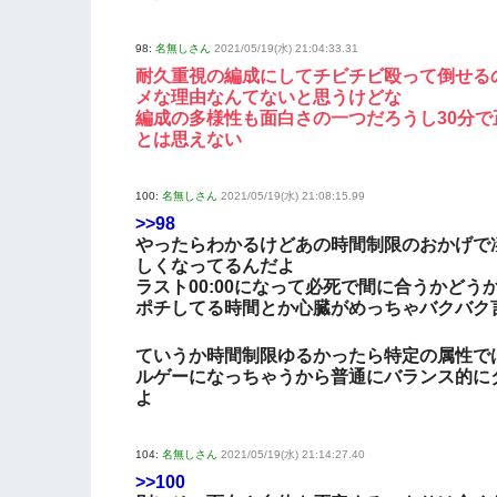
98:
名無しさん
2021/05/19(水) 21:04:33.31
耐久重視の編成にしてチビチビ殴って倒せる
メな理由なんてないと思うけどな
編成の多様性も面白さの一つだろうし30分で
とは思えない
100:
名無しさん
2021/05/19(水) 21:08:15.99
>>98
やったらわかるけどあの時間制限のおかげで
しくなってるんだよ
ラスト00:00になって必死で間に合うかどう
ポチしてる時間とか心臓がめっちゃバクバク
ていうか時間制限ゆるかったら特定の属性で
ルゲーになっちゃうから普通にバランス的に
よ
104:
名無しさん
2021/05/19(水) 21:14:27.40
>>100