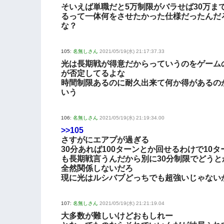
そいえば単職だと5万制限がバラせば30万ま
るって一体何をさせたかった仕様だったんだ
な？
105:
名無しさん
2021/05/19(水) 21:17:37.33
光は長期戦が得意だからっていうのをゲーム
が否定してるよな
時間制限あるのに耐久出来て何か得があるの
いう
106:
名無しさん
2021/05/19(水) 21:19:34.00
>>105
さすがにエアプが過ぎる
30分あれば100ターンとか回せるわけで10タ
も長期戦言うんだから別に30分制限でどうと
全然関係しないだろ
現に光はルシバブどっちでも超強いじゃない
107:
名無しさん
2021/05/19(水) 21:21:19.04
大多数が難しいけどおもしれー