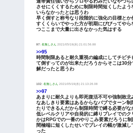
連帯責任強いからソロやるわみたいなやつら
させにくくするために制限時間短くしたよう
いらなかったとは思うわ
早く倒すと称号なり段階的に強化の目標とか
すくくらいでやった方が初期にびびってやら
つここまで大量に出さなかった気はする
97:
名無しさん
2021/05/19(水) 21:01:56.88
>>95
時間制限あると耐久重視の編成にしてチビチ
て倒すってのが出来ただろうからそこは30分
解だったと思うわ
102:
名無しさん
2021/05/19(水) 21:13:26.08
>>97
あまりに耐久よりも即死復活不可や強制敗北
なあしきり要素はあるからなバブでターン制
たりできるんだから制限時間で縛る必要がな
低レベルクリアや自発的に縛りプレイでのク
かはRPGでの一番のやりこみ要素だろうに制
間極端に短くしたせいでプレイの幅が激減し
った