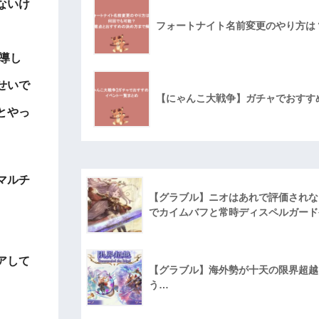
ないけ
フォートナイト名前変更のやり方は
導し
せいで
【にゃんこ大戦争】ガチャでおすす
とやっ
マルチ
【グラブル】ニオはあれで評価されな
でカイムバフと常時ディスペルガード
アして
【グラブル】海外勢が十天の限界超越に
う…