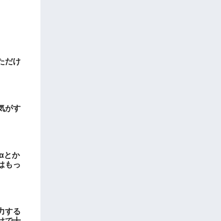
ただけ
気がす
αとか
はもっ
力する
けで十