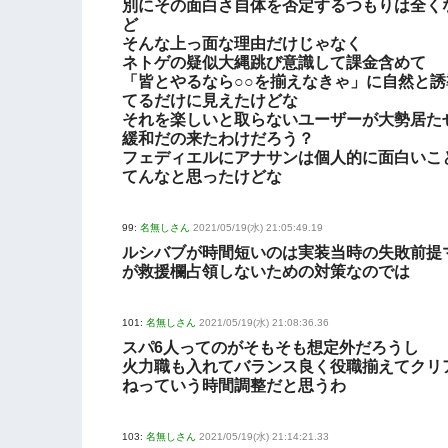
別にその面白さ自体を否定するつもりは全く
ど
そんな上っ面な理由だけじゃなく
ネトゲの疑似大縄跳び意識して課金含めて
「皆とやるなら○○を揃えなきゃ」に自然と誘
てるだけに見えたけどな
それを楽しいと取らないユーザーが大勢居た
緩和だの来たわけだろう？
フェディエルにアナサンは個人的に面白いこ
てんなと思ったけどな
99:
名無しさん
2021/05/19(水) 21:05:49.19
ルシバブが時間短いのは実装当時の失敗前提
が救援欄占領しないための対策なのでは
101:
名無しさん
2021/05/19(水) 21:08:36.36
スパ6人ってのがそもそも想定外だろうし
火力職も入れてバランス良く役職揃えてクリ
ねっていう時間調整だと思うわ
103:
名無しさん
2021/05/19(水) 21:14:21.33