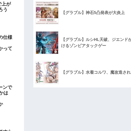
で上が
ろう
【グラブル】神石5凸発表が大炎上
の仕様
【グラブル】ルシHL天破、ジエンド
けるゾンビアタックゲー
かって
【グラブル】水着コルワ、魔改造され
ーンで
かは
か