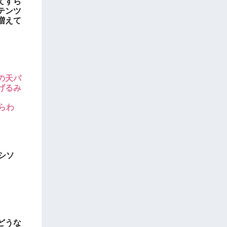
てすら
テンツ
増えて
の天パ
げるみ
ならわ
シソ
どうな