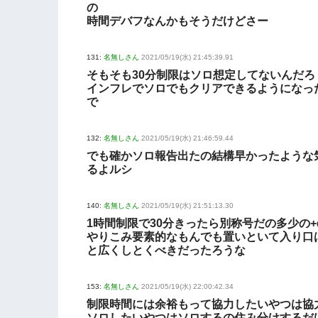
の
時間デバフなんかもそうだけどさー
131:
名無しさん
2021/05/19(水) 21:45:39.91
そもそも30分制限はソロ想定してないんだろ
インフレでソロでもクリアできるようになっ
で
132:
名無しさん
2021/05/19(水) 21:46:59.44
でも確かソロ報告出たの結構早かったような
るよルシ
140:
名無しさん
2021/05/19(水) 21:51:13.30
1時間制限で30分きったら別称号だの多少の+
やりこみ要素的なもんでも置いといて入り口
と広くしとくべきだったろうな
153:
名無しさん
2021/05/19(水) 22:00:42.34
制限時間には余裕もって協力したいやつは協
ソロしたいやつはソロするの住み分けするだ