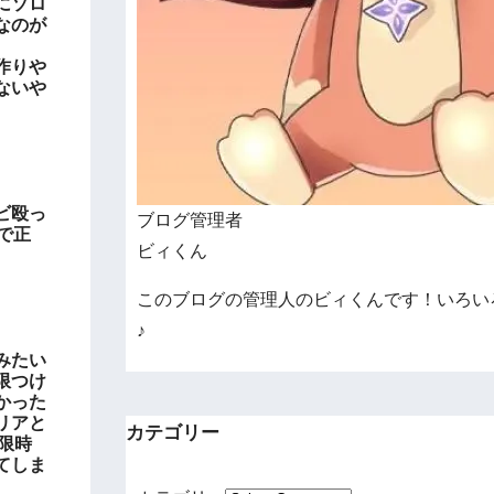
にソロ
なのが
作りや
ないや
ビ殴っ
ブログ管理者
で正
ビィくん
このブログの管理人のビィくんです！いろい
♪
みたい
限つけ
かった
リアと
カテゴリー
限時
てしま