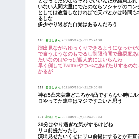
となってたのならそれでいいんだが結局ふれ
いない人間大量にでたのならソシャゲのコン
としては改善しなければで天パとかは時間も
るしな
多少やり過ぎた自覚はあるんだろう
110:
名無しさん
2021/05/19(水) 21:25:24.98
演出見ながらゆっくりできるようになっただ
で言うようなのもでるし制限時間で難易度あ
たいなのはやっぱ個人的にはいらんわ
早く倒してTwitterやつべにあげたりするの
かるが
112:
名無しさん
2021/05/19(水) 21:29:00.88
神石5凸未実装どころか4凸ですらない時にル
ロやってた連中はマジですごいと思う
127:
名無しさん
2021/05/19(水) 21:43:22.83
30分はやり過ぎな気がするけどね
リロ前提だったし
演出見せたいくせにリロ前提にするとか正直