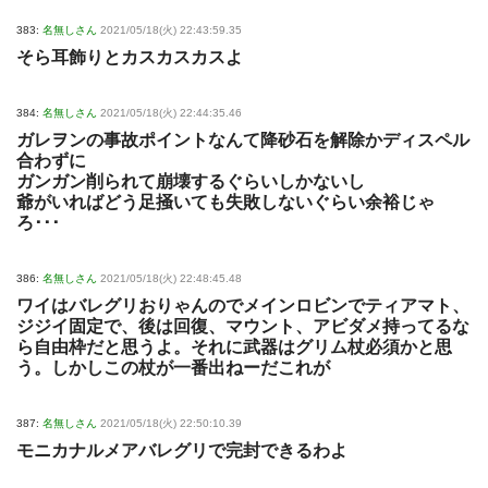
383:
名無しさん
2021/05/18(火) 22:43:59.35
そら耳飾りとカスカスカスよ
384:
名無しさん
2021/05/18(火) 22:44:35.46
ガレヲンの事故ポイントなんて降砂石を解除かディスペル
合わずに
ガンガン削られて崩壊するぐらいしかないし
爺がいればどう足掻いても失敗しないぐらい余裕じゃ
ろ･･･
386:
名無しさん
2021/05/18(火) 22:48:45.48
ワイはバレグリおりゃんのでメインロビンでティアマト、
ジジイ固定で、後は回復、マウント、アビダメ持ってるな
ら自由枠だと思うよ。それに武器はグリム杖必須かと思
う。しかしこの杖が一番出ねーだこれが
387:
名無しさん
2021/05/18(火) 22:50:10.39
モニカナルメアバレグリで完封できるわよ