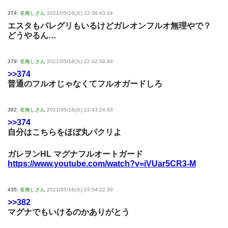
374:
名無しさん
2021/05/18(火) 22:38:43.64
エスタもバレグリもいるけどガレオンフルオ無理やで？
どうやるん…
379:
名無しさん
2021/05/18(火) 22:42:59.98
>>374
普通のフルオじゃなくてフルオガードしろ
382:
名無しさん
2021/05/18(火) 22:43:24.93
>>374
自分はこちらをほぼ丸パクリよ
ガレヲンHL マグナフルオートガード
https://www.youtube.com/watch?v=iVUar5CR3-M
435:
名無しさん
2021/05/18(火) 23:54:22.39
>>382
マグナでもいけるのかありがとう