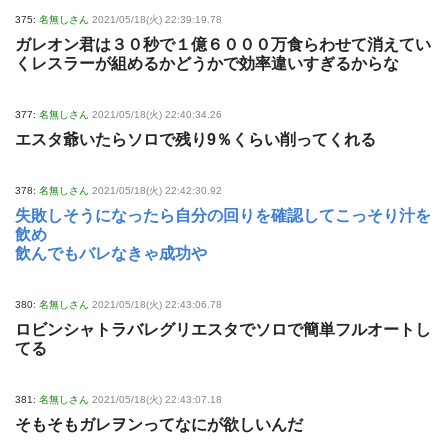
375:
名無しさん
2021/05/18(火) 22:39:19.78
ガレオン君は３０秒で１億６０００万食らわせて消えてい
くレスラーが組めるかどうかで効率違いすぎるからな
377:
名無しさん
2021/05/18(火) 22:40:34.26
エスタ爺いたらソロで残り9％くらい削ってくれる
378:
名無しさん
2021/05/18(火) 22:42:30.92
失敗しそうになったら自分の回りを確認してこっそり汁を
飲め
飲んでもバレなきゃ成功や
380:
名無しさん
2021/05/18(火) 22:43:06.78
ロビンシャトラバレグリエスタでソロで簡単フルオートし
てる
381:
名無しさん
2021/05/18(火) 22:43:07.18
そもそもガレヲンってなにが欲しいんだ