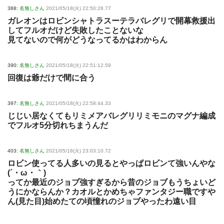
388:
名無しさん
2021/05/18(火) 22:50:28.77
ガレオンはロビンシャトラスーテラバレグリで開幕救援出
してフルオだけど失敗したことないな
見てないので何がどうなってるかはわからん
390:
名無しさん
2021/05/18(火) 22:51:12.59
回復は爺だけで間に合う
397:
名無しさん
2021/05/18(火) 22:58:44.33
じじい居なくてもリミメアバレグリリミモニのマグナ編成
でフルオ5分切れちまうんだ
403:
名無しさん
2021/05/18(火) 23:03:10.72
ロビン使ってる人多いの見るとやっぱロビンて強いんやな
(´・ω・｀)
ってか最近のジョブ強すぎるから昔のジョブもうちょいど
うにかならんか？カオルとかめちゃファンタジー職ですや
ん(見た目)始めたての頃憧れのジョブやったわ遠い目