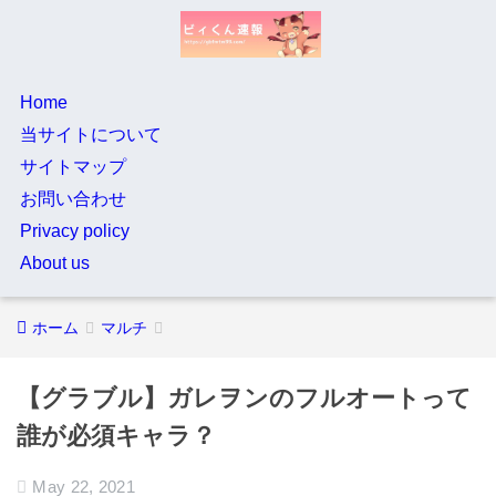
Home
当サイトについて
サイトマップ
お問い合わせ
Privacy policy
About us
ホーム
マルチ
【グラブル】ガレヲンのフルオートって
誰が必須キャラ？
May 22, 2021