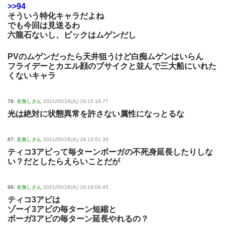
>>94
そういう特化キャラだよね
でも今回は見送るわ
六龍石ないし、ピックはムゲンだし
PVのムゲンだったら天井狙うけど白痴ムゲンはいらん
フライデーとカエル顔のブサイクと並んで三大船にいれた
くないキャラ
78:
名無しさん
2021/05/18(火) 19:15:18.77
光は絶対に状態異常を許さない属性になっとるな
67:
名無しさん
2021/05/18(火) 19:13:51.33
ティコ3アビって毎ターンボーガの不死身延長したりしな
い？だとしたらえらいことだが
99:
名無しさん
2021/05/18(火) 19:19:09.45
ティコ3アビは
ゾーイ3アビの毎ターン短縮と
ボーガ3アビの毎ターン延長やれるの？