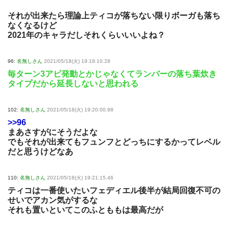
それが出来たら理論上ティコが落ちない限りボーガも落ち
なくなるけど
2021年のキャラだしそれくらいいいよね？
96:
名無しさん
2021/05/18(火) 19:18:10.28
毎ターン3アビ発動とかじゃなくてランバーの落ち葉炊き
タイプだから延長しないと思われる
102:
名無しさん
2021/05/18(火) 19:20:00.88
>>96
まあさすがにそうだよな
でもそれが出来てもフュンフとどっちにするかってレベル
だと思うけどなあ
110:
名無しさん
2021/05/18(火) 19:21:15.46
ティコは一番使いたいフェディエル後半が結局回復不可の
せいでアカン気がするな
それも置いといてこのふとももは最高だが