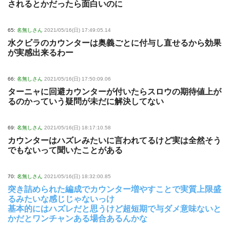
されるとかだったら面白いのに
65:
名無しさん
2021/05/16(日) 17:49:05.14
水クビラのカウンターは奥義ごとに付与し直せるから効果
が実感出来るわー
66:
名無しさん
2021/05/16(日) 17:50:09.06
ターニャに回避カウンターが付いたらスロウの期待値上が
るのかっていう疑問が未だに解決してない
69:
名無しさん
2021/05/16(日) 18:17:10.58
カウンターはハズレみたいに言われてるけど実は全然そう
でもないって聞いたことがある
70:
名無しさん
2021/05/16(日) 18:32:00.85
突き詰められた編成でカウンター増やすことで実質上限盛
るみたいな感じじゃないっけ
基本的にはハズレだと思うけど超短期で与ダメ意味ないと
かだとワンチャンある場合あるんかな