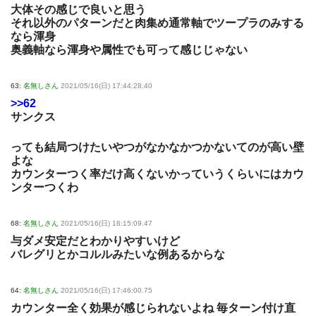
大体その感じで良いと思う
それ以外のパターンだと肉集め通常軸でツープラのみする
なら渾身
奥義軸なら渾身や属性でも可って感じじゃない
63:
名無しさん
2021/05/16(日) 17:44:28.40
>>62
サンクス
っても結局つけたいやつがなかなかつかないてのが高い壁
よな
カウンターつく率だけ高くないかっていうくらいにはカウ
ンターつくわ
68:
名無しさん
2021/05/16(日) 18:15:09.47
与ダメ安定だとわかりやすいけど
バレグリとかコルルみたいな例あるからな
64:
名無しさん
2021/05/16(日) 17:46:00.75
カウンター全く効果が感じられないよね 毎ターン付け直