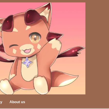
cy
About us