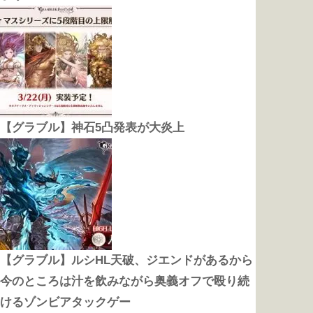
【グラブル】神石5凸発表が大炎上
【グラブル】ルシHL天破、ジエンドがあるから
今のところは汁を飲みながら奥義オフで殴り続
けるゾンビアタックゲー