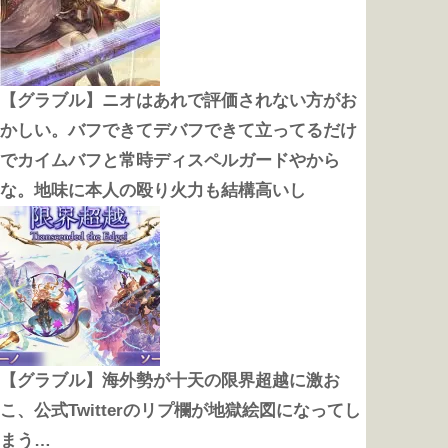
【グラブル】ニオはあれで評価されない方がお
かしい。バフできてデバフできて立ってるだけ
でカイムバフと常時ディスペルガードやから
な。地味に本人の殴り火力も結構高いし
【グラブル】海外勢が十天の限界超越に激お
こ、公式Twitterのリプ欄が地獄絵図になってし
まう…