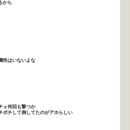
るから
属性はいないよな
チェ何回も撃つか
チポチして倒してたのがアホらしい