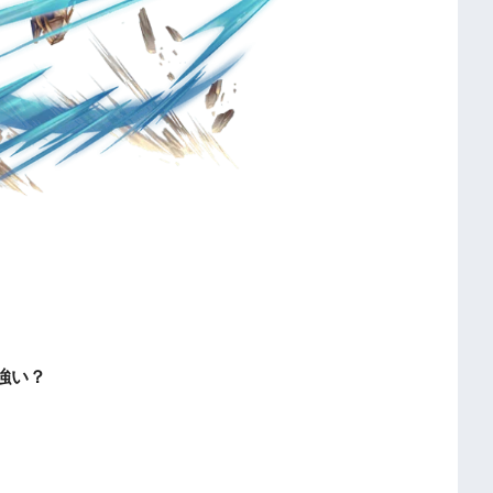
。
強い？