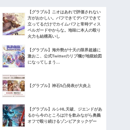
【グラブル】ニオはあれで評価されない
方がおかしい。バフできてデバフできて
立ってるだけでカイムバフと常時ディス
ペルガードやからな。地味に本人の殴り
火力も結構高いし
【グラブル】海外勢が十天の限界超越に
激おこ、公式Twitterのリプ欄が地獄絵図
になってしまう…
【グラブル】神石5凸発表が大炎上
【グラブル】ルシHL天破、ジエンドがあ
るから今のところは汁を飲みながら奥義
オフで殴り続けるゾンビアタックゲー