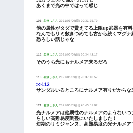
あくまで光の中ではって感じ
108:
名無しさん
2021/05/09(日) 20:31:25.70
他の属性がタダで貰えてる上限up武器を有
なんでもリミ敷きつめても古から続くマグナ
恐ろしい話じゃな
112:
名無しさん
2021/05/09(日) 20:34:42.17
そのうち光にもナルメア来るだろ
118:
名無しさん
2021/05/09(日) 20:37:10.57
>>112
サンダルいるところにナルメア有りだからな
121:
名無しさん
2021/05/09(日) 20:45:01.02
光ナルメアは他属性のナルメアのようないつ
らしい高難易度調整にいたしました！
短期のリミジャンヌ、高難易度の光ナルメア