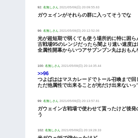
92:
名無しさん
2021/05/09(日) 20:09:55.63
ガウェインがそれらの群に入ってそうでな
96:
名無しさん
2021/05/09(日) 20:12:52.06
光が超短期で弱くても使う場所的に特に困ら
古戦場95のレンジだったら闇より速い速度は
全属性開幕からいつアサブンブン丸はおもん
100:
名無しさん
2021/05/09(日) 20:14:35.44
>>96
つよばははマスカレードでトール召喚まで回
ただ他属性で出来ることが光だけ出来ないっ
99:
名無しさん
2021/05/09(日) 20:13:57.81
ガウェイン古戦場で使わせて貰ったけど後発
う
102:
名無しさん
2021/05/09(日) 20:19:28.33
光ガウェ95で強かったけど