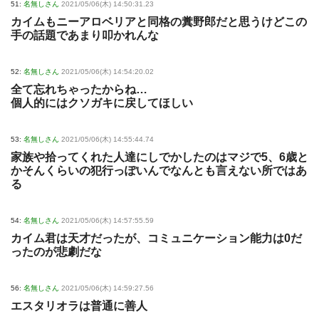
51:
名無しさん
2021/05/06(木) 14:50:31.23
カイムもニーアロベリアと同格の糞野郎だと思うけどこの
手の話題であまり叩かれんな
52:
名無しさん
2021/05/06(木) 14:54:20.02
全て忘れちゃったからね…
個人的にはクソガキに戻してほしい
53:
名無しさん
2021/05/06(木) 14:55:44.74
家族や拾ってくれた人達にしでかしたのはマジで5、6歳と
かそんくらいの犯行っぽいんでなんとも言えない所ではあ
る
54:
名無しさん
2021/05/06(木) 14:57:55.59
カイム君は天才だったが、コミュニケーション能力は0だ
ったのが悲劇だな
56:
名無しさん
2021/05/06(木) 14:59:27.56
エスタリオラは普通に善人