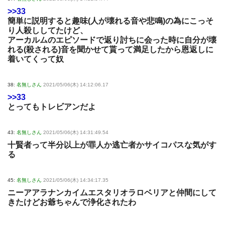
>>33
簡単に説明すると趣味(人が壊れる音や悲鳴)の為にこっそ
り人殺ししてたけど、
アーカルムのエピソードで返り討ちに会った時に自分が壊
れる(殺される)音を聞かせて貰って満足したから恩返しに
着いてくって奴
38:
名無しさん
2021/05/06(木) 14:12:06.17
>>33
とってもトレビアンだよ
43:
名無しさん
2021/05/06(木) 14:31:49.54
十賢者って半分以上が罪人か逃亡者かサイコパスな気がす
る
45:
名無しさん
2021/05/06(木) 14:34:17.35
ニーアアラナンカイムエスタリオラロベリアと仲間にして
きたけどお爺ちゃんで浄化されたわ