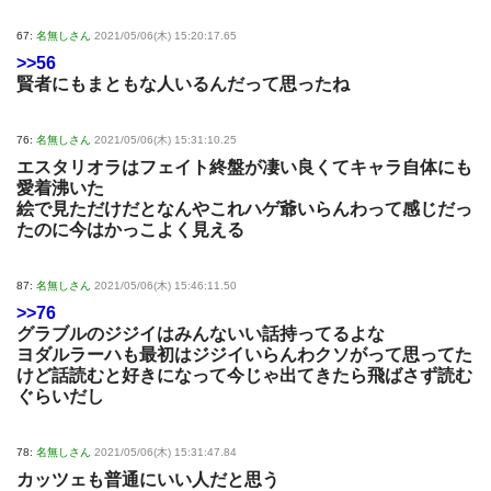
67:
名無しさん
2021/05/06(木) 15:20:17.65
>>56
賢者にもまともな人いるんだって思ったね
76:
名無しさん
2021/05/06(木) 15:31:10.25
エスタリオラはフェイト終盤が凄い良くてキャラ自体にも
愛着沸いた
絵で見ただけだとなんやこれハゲ爺いらんわって感じだっ
たのに今はかっこよく見える
87:
名無しさん
2021/05/06(木) 15:46:11.50
>>76
グラブルのジジイはみんないい話持ってるよな
ヨダルラーハも最初はジジイいらんわクソがって思ってた
けど話読むと好きになって今じゃ出てきたら飛ばさず読む
ぐらいだし
78:
名無しさん
2021/05/06(木) 15:31:47.84
カッツェも普通にいい人だと思う