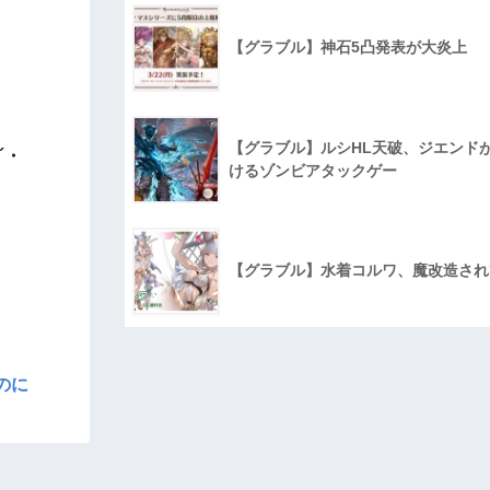
【グラブル】神石5凸発表が大炎上
【グラブル】ルシHL天破、ジエンド
´・
けるゾンビアタックゲー
【グラブル】水着コルワ、魔改造され
のに