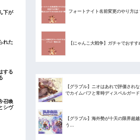
フォートナイト名前変更のやり方は
ん下が
られた
【にゃんこ大戦争】ガチャでおすす
はする
る
【グラブル】ニオはあれで評価されな
でカイムバフと常時ディスペルガード
今召喚
とシヴ
【グラブル】海外勢が十天の限界超越に
う…