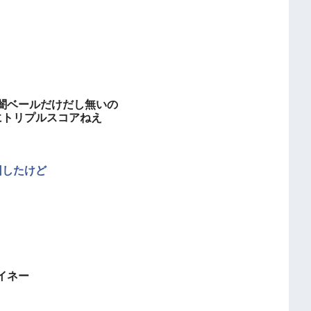
闇ベールだけだし無いの
にトリプルスコアねえ
回したけど
イネー