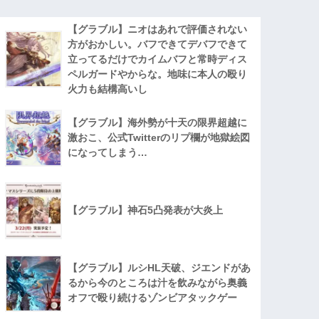
【グラブル】ニオはあれで評価されない
方がおかしい。バフできてデバフできて
立ってるだけでカイムバフと常時ディス
ペルガードやからな。地味に本人の殴り
火力も結構高いし
【グラブル】海外勢が十天の限界超越に
激おこ、公式Twitterのリプ欄が地獄絵図
になってしまう…
【グラブル】神石5凸発表が大炎上
【グラブル】ルシHL天破、ジエンドがあ
るから今のところは汁を飲みながら奥義
オフで殴り続けるゾンビアタックゲー