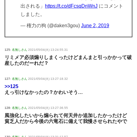
出される」
https://t.co/dFcsqDnWnJ
にコメント
しました。
— 権力の狗 (@daken3gou)
June 2, 2019
125:
名無しさん
2021/05/04(火) 13:24:55.31
リミメア必須煽りしまくったけどまんまと引っかかって破
産したのだーれだ？
127:
名無しさん
2021/05/04(火) 13:27:18.32
>>125
えっ引けなかったの？かわいそう…
128:
名無しさん
2021/05/04(火) 13:27:36.55
風強化したいから煽られて何天井か追加したかったけど
貧乏人だから今後の六竜石に備えて我慢させられたやで
130:
名無しさん
2021/05/04(火) 13:31:12.57