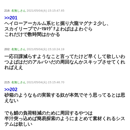
216:
名無しさん
2021/05/04(火) 15:15:47.65
>>201
ヘイローアーカルム系ヒヒ掘り六龍マグナ２少し、
スカイリープでﾉｰﾏﾙﾏｸﾞﾅよわばはよわぐら
これだけで数時間はかかる
202:
名無しさん
2021/05/04(火) 15:10:24.19
一応日課減らすようなこと言ってたけど早くして欲しいわ
つよばはだのアルバハだの周回なんかスキップさせてくれ
ればええ
215:
名無しさん
2021/05/04(火) 15:15:46.70
>>202
砂箱のようなもの実装する奴が本気でそう思ってるとは思
えない
でも鯖の負荷軽減のために周回するやつは
半汁突っ込めば簡易探索のようにまとめて素材くれるシス
テムは欲しい