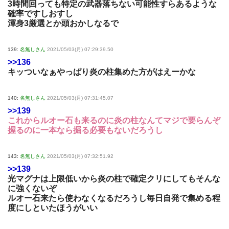
3時間回っても特定の武器落ちない可能性すらあるような
確率ですしおすし
渾身3厳選とか頭おかしなるで
139:
名無しさん
2021/05/03(月) 07:29:39.50
>>136
キッついなぁやっぱり炎の柱集めた方がはえーかな
140:
名無しさん
2021/05/03(月) 07:31:45.07
>>139
これからルオー石も来るのに炎の柱なんてマジで要らんぞ
握るのに一本なら掘る必要もないだろうし
143:
名無しさん
2021/05/03(月) 07:32:51.92
>>139
光マグナは上限低いから炎の柱で確定クリにしてもそんな
に強くないぞ
ルオー石来たら使わなくなるだろうし毎日自発で集める程
度にしといたほうがいい