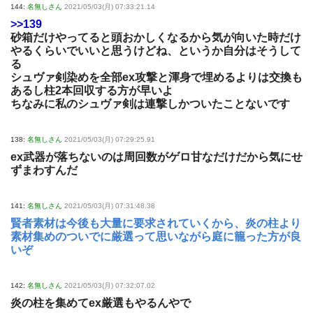
144:
名無しさん
2021/05/03(月) 07:33:21.14
>>139
砂箱だけやってると頭おかしくなるから気が向いた時だけ
やるくらいでいいと思うけどね、というか自分はそうして
る
シュヴァ剣染めを全部ex攻撃と渾身で埋めるよりは交換も
あるし柱2本回収する方が早いよ
ちなみに私のシュヴァ剣は連撃しかついたことないです
138:
名無しさん
2021/05/03(月) 07:29:25.91
ex武器が落ちないのは周回数がゲロ甘なだけだから気にせ
ずまわすんだ
141:
名無しさん
2021/05/03(月) 07:31:48.38
賢者素材は今後も大量に要求されていくから、炎の柱より
素材集めのついでに厳選って思いながら庭に籠った方が良
いぞ
142:
名無しさん
2021/05/03(月) 07:32:07.02
炎の柱を集めてex厳選もやるんやで