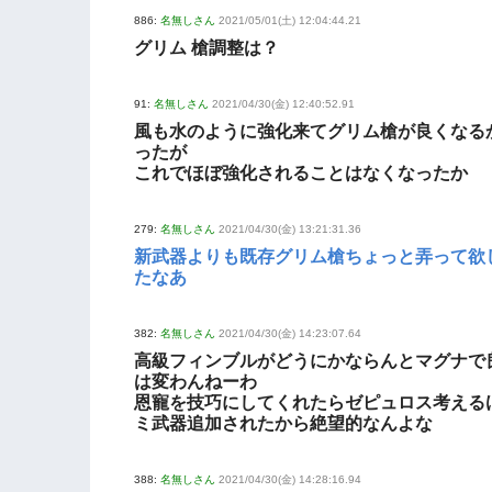
886:
名無しさん
2021/05/01(土) 12:04:44.21
グリム 槍調整は？
91:
名無しさん
2021/04/30(金) 12:40:52.91
風も水のように強化来てグリム槍が良くなる
ったが
これでほぼ強化されることはなくなったか
279:
名無しさん
2021/04/30(金) 13:21:31.36
新武器よりも既存グリム槍ちょっと弄って欲
たなあ
382:
名無しさん
2021/04/30(金) 14:23:07.64
高級フィンブルがどうにかならんとマグナで
は変わんねーわ
恩寵を技巧にしてくれたらゼピュロス考える
ミ武器追加されたから絶望的なんよな
388:
名無しさん
2021/04/30(金) 14:28:16.94