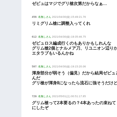
ゼピュはマジでグリ槍次第だからなぁ…
456:
名無しさん
2021/04/30(金) 15:49:21.76
リミグリム槍に調整入ってくれ
612:
名無しさん
2021/04/30(金) 19:35:46.75
ゼピュロス編成行くのもありかもしれんな
グリム槍2個とナルメア刀、リユニオン辺り
エタラブもいるんかね
597:
名無しさん
2021/04/30(金) 19:15:20.06
渾身部分が弱そう（偏見）だから結局ゼピュ
んだ
グリ槍が渾身Ⅱになったら流石に強そうだけ
729:
名無しさん
2021/05/01(土) 00:51:17.85
グリム槍って2本要るの？4本あったの束ねて
にしたぞ