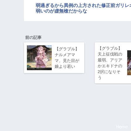
弱過ぎるから異例の上方された修正前ガリレ
弱いのが虚無槍だからな
前の記事
【グラブル】
【グラブル】
天上征伐戦の
ナルメアマ
最弱、アリア
マ、見た目が
かエキドナの
娘より若い
2択になりそ
う
Home