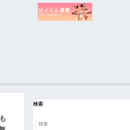
検索
も
無