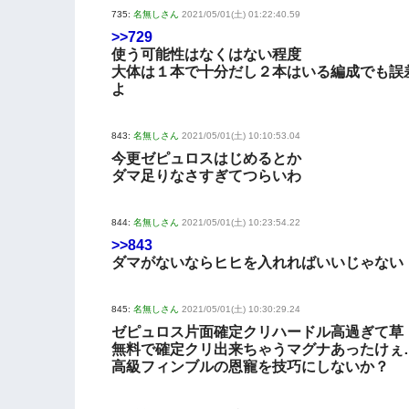
735:
名無しさん
2021/05/01(土) 01:22:40.59
>>729
使う可能性はなくはない程度
大体は１本で十分だし２本はいる編成でも誤
よ
843:
名無しさん
2021/05/01(土) 10:10:53.04
今更ゼピュロスはじめるとか
ダマ足りなさすぎてつらいわ
844:
名無しさん
2021/05/01(土) 10:23:54.22
>>843
ダマがないならヒヒを入れればいいじゃない
845:
名無しさん
2021/05/01(土) 10:30:29.24
ゼピュロス片面確定クリハードル高過ぎて草
無料で確定クリ出来ちゃうマグナあったけぇ
高級フィンブルの恩寵を技巧にしないか？