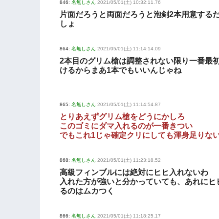
846:
名無しさん
2021/05/01(土) 10:32:11.76
片面だろうと両面だろうと泡剣2本用意する
しょ
864:
名無しさん
2021/05/01(土) 11:14:14.09
2本目のグリム槍は調整されない限り一番最
けるからまあ1本でもいいんじゃね
865:
名無しさん
2021/05/01(土) 11:14:54.87
とりあえずグリム槍をどうにかしろ
このゴミにダマ入れるのが一番きつい
でもこれ1じゃ確定クリにしても渾身足りな
868:
名無しさん
2021/05/01(土) 11:23:18.52
高級フィンブルには絶対にヒヒ入れないわ
入れた方が強いと分かっていても、あれにヒ
るのはムカつく
866:
名無しさん
2021/05/01(土) 11:18:25.17